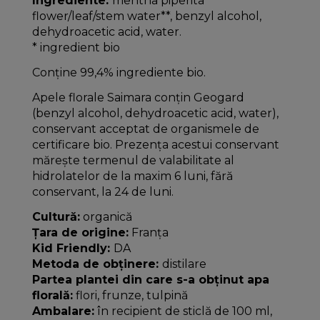
Ingrediente:
mentha piperita
flower/leaf/stem water**, benzyl alcohol,
dehydroacetic acid, water.
* ingredient bio
Conține 99,4% ingrediente bio.
Apele florale Saimara conțin Geogard
(benzyl alcohol, dehydroacetic acid, water),
conservant acceptat de organismele de
certificare bio. Prezența acestui conservant
mărește termenul de valabilitate al
hidrolatelor de la maxim 6 luni, fără
conservant, la 24 de luni.
Cultură:
organică
Țara de origine:
Franța
Kid Friendly:
DA
Metoda de obținere:
distilare
Partea plantei din care s-a obținut apa
florală:
flori, frunze, tulpină
Ambalare:
în recipient de sticlă de 100 ml,