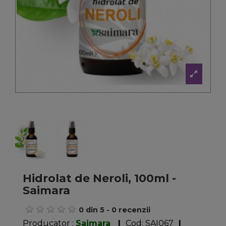
Hidrolat de Neroli, 100ml -
Saimara
0
din
5
-
0
recenzii
Producator :
Saimara
|
Cod:
SAI067
|