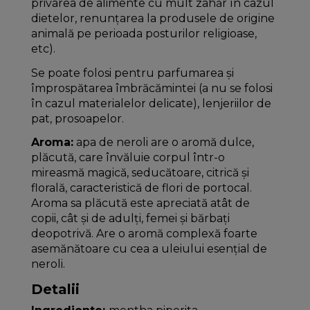
privarea de alimente cu mult zahăr în cazul
dietelor, renunţarea la produsele de origine
animală pe perioada posturilor religioase,
etc).
Se poate folosi pentru parfumarea și
împrospătarea îmbrăcămintei (a nu se folosi
în cazul materialelor delicate), lenjeriilor de
pat, prosoapelor.
Aroma:
apa de neroli are o aromă dulce,
plăcută, care învăluie corpul într-o
mireasmă magică, seducătoare, citrică și
florală, caracteristică de flori de portocal.
Aroma sa plăcută este apreciată atât de
copii, cât și de adulți, femei și bărbați
deopotrivă. Are o aromă complexă foarte
asemănătoare cu cea a uleiului esențial de
neroli.
Detalii