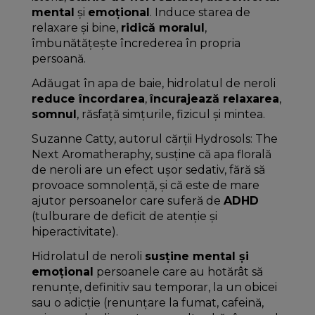
mental
și
emoțional
. Induce starea de
relaxare și bine,
ridică moralul
,
îmbunătățește încrederea în propria
persoană.
Adăugat în apa de baie, hidrolatul de neroli
reduce încordarea
,
încurajează relaxarea
,
somnul
, răsfață simțurile, fizicul și mintea.
Suzanne Catty, autorul cărții Hydrosols: The
Next Aromatheraphy, susține că apa florală
de neroli are un efect ușor sedativ, fără să
provoace somnolență, și că este de mare
ajutor persoanelor care suferă de
ADHD
(tulburare de deficit de atenție și
hiperactivitate).
Hidrolatul de neroli
susține mental și
emoțional
persoanele care au hotărât să
renunțe, definitiv sau temporar, la un obicei
sau o adicție (renunțare la fumat, cafeină,