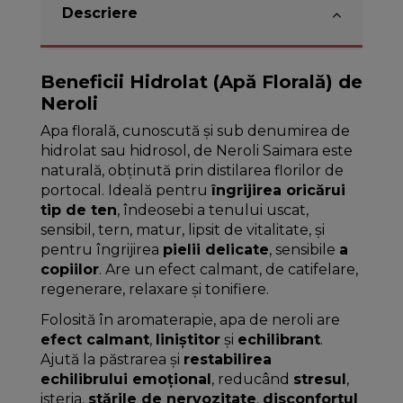
Descriere
Beneficii Hidrolat (Apă Florală) de
Neroli
Apa florală, cunoscută și sub denumirea de
hidrolat sau hidrosol, de Neroli Saimara este
naturală, obținută prin distilarea florilor de
portocal. Ideală pentru
îngrijirea oricărui
tip de ten
, îndeosebi a tenului uscat,
sensibil, tern, matur, lipsit de vitalitate, și
pentru îngrijirea
pielii delicate
, sensibile
a
copiilor
. Are un efect calmant, de catifelare,
regenerare, relaxare și tonifiere.
Folosită în aromaterapie, apa de neroli are
efect calmant
,
liniștitor
și
echilibrant
.
Ajută la păstrarea și
restabilirea
echilibrului emoțional
, reducând
stresul
,
isteria,
stările de nervozitate
,
disconfortul