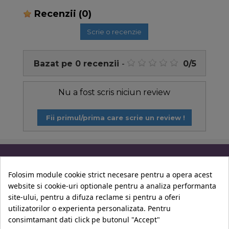
Recenzii
(0)
Scrie o recenzie
Bazat pe
0
recenzii
-
0
/
5
Nu a fost scris niciun review
Fii primul/prima care scrie un review !
Informatii
Folosim module cookie strict necesare pentru a opera acest
website si cookie-uri optionale pentru a analiza performanta
Contul Tau
site-ului, pentru a difuza reclame si pentru a oferi
utilizatorilor o experienta personalizata. Pentru
consimtamant dati click pe butonul "Accept"
Contact