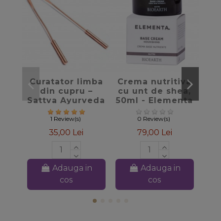
favorite_border
favorite_border
Curatator limba
Crema nutritiva
M
din cupru –
cu unt de shea,
pa
Sattva Ayurveda
50ml - Elementa
Ha
Bioearth
m
1 Review(s)
0 Review(s)
35,00 Lei
79,00 Lei
Adauga in
Adauga in
cos
cos