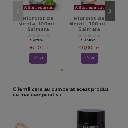
Stoc epuizat
Stoc epuizat
favorite_border
favorite_border
Hidrolat de
Hidrolat de
Menta, 100ml -
Neroli, 100ml -
Tra
Saimara
Saimara
0 Review(s)
0 Review(s)
36,00 Lei
40,00 Lei
Vezi
Vezi
Clientii care au cumparat acest produs
au mai cumparat si: