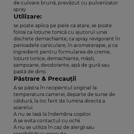
de culoare brună, prevăzut cu pulverizator
spray
Utilizare:
se poate aplica pe piele ca atare, se poate
folosi ca loțiune tonică cu ajutorul unei
dischete demachiante, ca spray revigorant în
perioadele caniculare, în aromaterapie, și ca
ingredient pentru formularea de creme,
loțiuni tonice, demachiante, măști,
șampoane, deodorante, apă de gură sau
pastă de dinți.
Păstrare & Precauții
A se păstra în recipientul original la
temperatura camerei, departe de surse de
căldură, la loc ferit de lumina directă a
soarelui.
A nu se lasă la îndemâna copiilor.
A se evita contactul cu ochii.
A nu se utiliza în caz de alergii sau
sensibilități cunoscute.