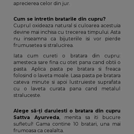
aprecierea celor din jur.
Cum se intretin bratarile din cupru?
Cuprul oxideaza natural si culoarea acestuia
devine mai inchisa cu trecerea timpului. Asta
nu inseamna ca bijuteriile isi vor pierde
frumusetea si stralucirea.
Iata cum cureti o bratara din cupru:
amesteca sare fina cu otet pana cand obtii o
pasta. Aplica pasta pe bratara si freaca
folosind o laveta moale. Lasa pasta pe bratara
cateva minute si apoi lustruieste suprafata
cu o laveta curata pana cand metalul
straluceste.
Alege să-ți daruiesti o bratara din cupru
Sattva Ayurveda
, menita sa iti bucure
sufletul! Gama contine 10 bratari, una mai
frumoasa ca cealalta.