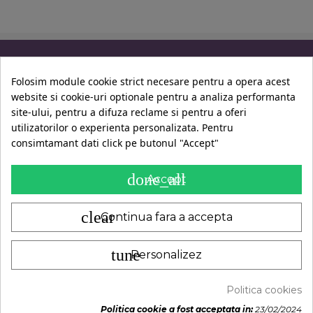
Informatii
Folosim module cookie strict necesare pentru a opera acest
website si cookie-uri optionale pentru a analiza performanta
Contul Tau
site-ului, pentru a difuza reclame si pentru a oferi
utilizatorilor o experienta personalizata. Pentru
consimtamant dati click pe butonul "Accept"
Contact
done_all
Accept
clear
Continua fara a accepta
tune
Personalizez
A.N.P.C.
|
© 2014-2024 -
LadyBio
Politica cookies
Politica cookie a fost acceptata in:
23/02/2024