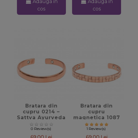
Adauga in
Adauga in
cos
cos
favorite_border
favorite_border
Bratara din
Bratara din
cupru 0214 –
cupru
Sattva Ayurveda
magnetica 1087
– Sattva
Ayurveda
0 Review(s)
1 Review(s)
69,00 Lei
69,00 Lei