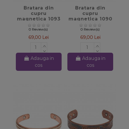
Bratara din
Bratara din
cupru
cupru
magnetica 1093
magnetica 1090
– Sattva
– Sattva
Ayurveda
Ayurveda
0 Review(s)
0 Review(s)
69,00 Lei
69,00 Lei
Adauga in
Adauga in
cos
cos