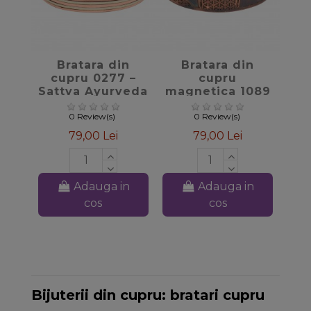
favorite_border
favorite_border
Bratara din
Bratara din
cupru 0277 –
cupru
Sattva Ayurveda
magnetica 1089
– Sattva
Ayurveda
0 Review(s)
0 Review(s)
79,00 Lei
79,00 Lei
Adauga in
Adauga in
cos
cos
Bijuterii din cupru: bratari cupru