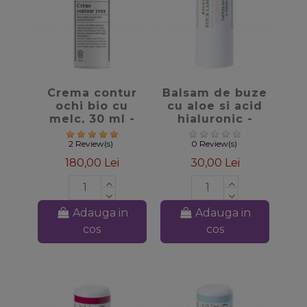
favorite_border
favorite_border
Crema contur
Balsam de buze
ochi bio cu
cu aloe si acid
melc, 30 ml -
hialuronic -
Loom Bioearth
Bioearth
2 Review(s)
0 Review(s)
180,00 Lei
30,00 Lei
Adauga in
Adauga in
cos
cos