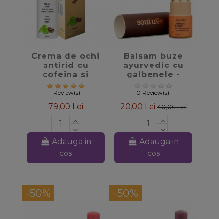
favorite_border
favorite_border
Crema de ochi
Balsam buze
antirid cu
ayurvedic cu
cofeina si
galbenele -
centella, 30ml -
Soultree
Sattva
1 Review(s)
0 Review(s)
79,00 Lei
20,00 Lei
40,00 Lei
Adauga in
Adauga in
cos
cos
-50%
-50%