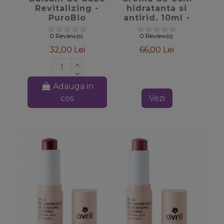
Revitalizing -
hidratanta si
PuroBio
antirid, 10ml -
Cosmetics
PuroBio
0 Review(s)
0 Review(s)
32,00 Lei
66,00 Lei
Adauga in
cos
Vezi