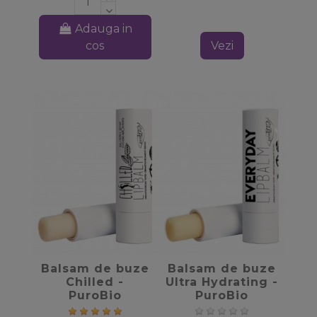
Adauga in
cos
Vezi
favorite_border
favorite_border
Balsam de buze
Balsam de buze
Chilled -
Ultra Hydrating -
PuroBio
PuroBio
Cosmetics
Cosmetics