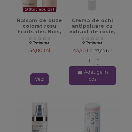
Stoc epuizat
favorite_border
favorite_border
Balsam de buze
Crema de ochi
colorat rosu
antipoluare cu
Fruits des Bois,
extract de rosie,
4.8gr - Avril
15ml - Biofficina
Toscana
0 Review(s)
0 Review(s)
34,00 Lei
43,50 Lei
87,00 Lei
Adauga in
Vezi
cos