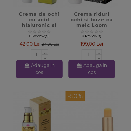
favorite_border
favorite_border
Crema de ochi
Crema riduri
cu acid
ochi si buze cu
hialuronic si
melc Loom
aloe, 15ml - The
Supreme
Beauty Seed
Bioearth, 30ml
0 Review(s)
0 Review(s)
Bioearth
42,00 Lei
199,00 Lei
84,00 Lei
Adauga in
Adauga in
cos
cos
-50%