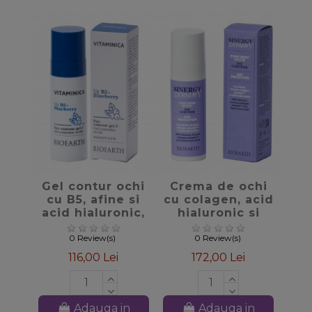
favorite_border
favorite_border
Gel contur ochi
Crema de ochi
cu B5, afine si
cu colagen, acid
acid hialuronic,
hialuronic si
30ml –
siliciu, 30ml –
Vitaminica
Sinergy Derma
0 Review(s)
0 Review(s)
Bioearth
Bioearth
116,00 Lei
172,00 Lei
Adauga in
Adauga in