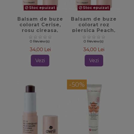
Stoc epuizat
Stoc epuizat
favorite_border
favorite_border
Balsam de buze
Balsam de buze
colorat Cerise,
colorat roz
rosu cireasa,
piersica Peach,
4.8gr - Avril
4.8gr - Avril
0 Review(s)
0 Review(s)
34,00 Lei
34,00 Lei
Vezi
Vezi
-50%