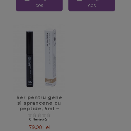
cos
cos
favorite_border
Ser pentru gene
si sprancene cu
peptide, 5ml –
Elementa
Bioearth
0 Review(s)
79,00 Lei