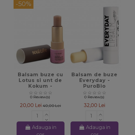
-50%
favorite_border
favorite_border
Balsam buze cu
Balsam de buze
Lotus si unt de
Everyday -
Kokum -
PuroBio
Soultree
Cosmetics
0 Review(s)
0 Review(s)
20,00 Lei
32,00 Lei
40,00 Lei
Adauga in
Adauga in
cos
cos