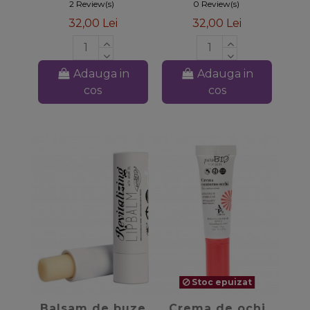
2 Review(s)
0 Review(s)
32,00 Lei
32,00 Lei
Adauga in
Adauga in
cos
cos
Stoc epuizat
favorite_border
favorite_border
Balsam de buze
Crema de ochi