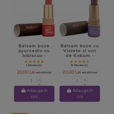
favorite_border
favorite_border
Balsam buze
Balsam buze cu
ayurvedic cu
Violete si unt
hibiscus -
de Kokum -
Soultree
Soultree
1 Review(s)
8 Review(s)
20,00 Lei
20,00 Lei
40,00 Lei
40,00 Lei
Adauga in
Adauga in
cos
cos