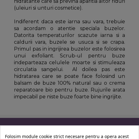
hidratante care sa previna aparitia altor riduri
(uleiuri si unturi cosmetice).
Indiferent daca este iarna sau vara, trebuie
sa acordam o atentie speciala buzelor.
Datorita temperaturilor scazute iarna si a
caldurii vara, buzele se usuca si se crapa.
Primul pas in ingrijirea buzelor este folosirea
unui exfoliant. Scrub-ul pentru buze
indeparteaza celulele moarte si stimuleaza
circulatia sangelui. Al doilea pas este
hidratarea care se poate face folosind un
balsam de buze 100% natural sau o crema
reparatoare bio pentru buze. Rujurile arata
impecabil pe niste buze foarte bine ingrijite.
Informatii
Folosim module cookie strict necesare pentru a opera acest