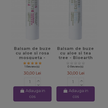
favorite_border
favorite_border
Balsam de buze
Balsam de buze
cu aloe si rosa
cu aloe si tea
mosqueta -
tree - Bioearth
Bioearth
1 Review(s)
0 Review(s)
30,00 Lei
30,00 Lei
Adauga in
Adauga in
cos
cos