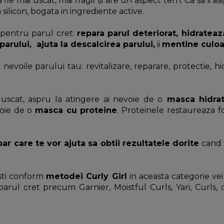
 fie mai uscat, mai fragil și are un aspect tern. Ca sa ii a
a silicon, bogata in ingrediente active.
 pentru parul cret:
repara parul deteriorat, hidrateaz
arului, ajuta la descalcirea parului,
ii
mentine culo
nevoile parului tau: revitalizare, reparare, protectie, hid
 uscat, aspru la atingere ai nevoie de o
masca hidrat
voie de o
masca cu proteine
. Proteinele restaureaza 
ar care te vor ajuta sa obtii rezultatele dorite
cand v
jesti conform
metodei Curly Girl
in aceasta categorie vei
arul cret precum Garnier, Moistful Curls, Yari, Curls, 