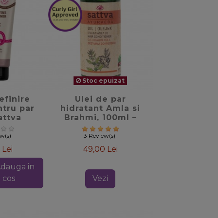
Stoc epuizat
_border
favorite_border
efinire
Ulei de par
ntru par
hidratant Amla si
attva
Brahmi, 100ml –
, 200ml
Sattva Ayurveda
ew(s)
3 Review(s)
 Lei
49,00 Lei
dauga in
cos
Vezi