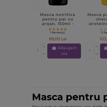
favorite_border
favori
Masca nutritiva
Masca pa
pentru par cu
chera
argan, 150ml -
protein
Bioearth
Gyada 
1 Review(s)
0 Re
89,00 Lei
103
Adauga in
cos
Masca pentru p