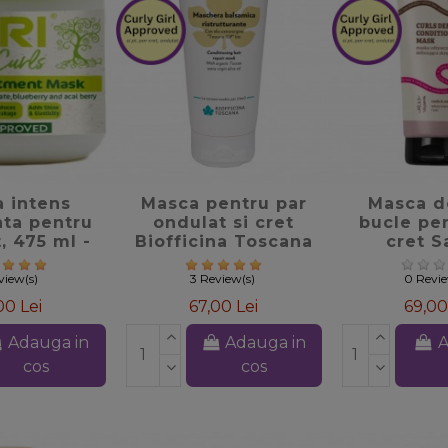
te_border
favorite_border
favorite
 intens
Masca pentru par
Masca d
nta pentru
ondulat si cret
bucle pe
, 475 ml -
Biofficina Toscana
cret S
een Curls
Ayurveda
eview(s)
3 Review(s)
0 Revi
00 Lei
67,00 Lei
69,00
Adauga in
Adauga in
A
cos
cos