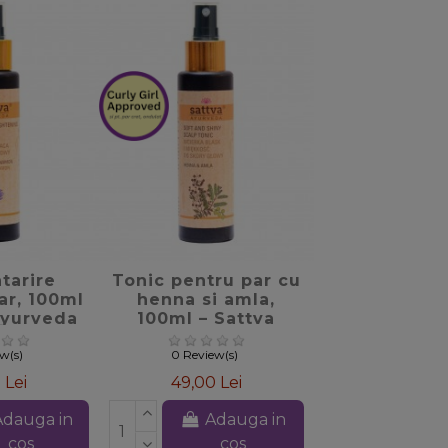
_border
favorite_border
ntarire
Tonic pentru par cu
ar, 100ml
henna si amla,
Ayurveda
100ml – Sattva
Ayurveda
ew(s)
0 Review(s)
 Lei
49,00 Lei
Adauga in
Adauga in
cos
cos