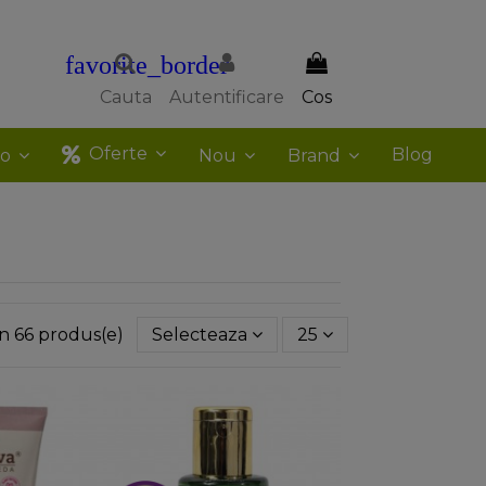
favorite_border
Cauta
Autentificare
Cos
Oferte
Blog
co
Nou
Brand
din 66 produs(e)
Selecteaza
25