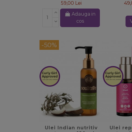
59,00 Lei
49,
Adauga in
cos
-50%
favorite_border
favori
Ulei Indian nutritiv
Ulei rep