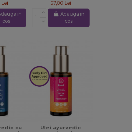
 Lei
57,00 Lei
Adauga in
Adauga in
cos
cos
_border
favorite_border
vedic cu
Ulei ayurvedic