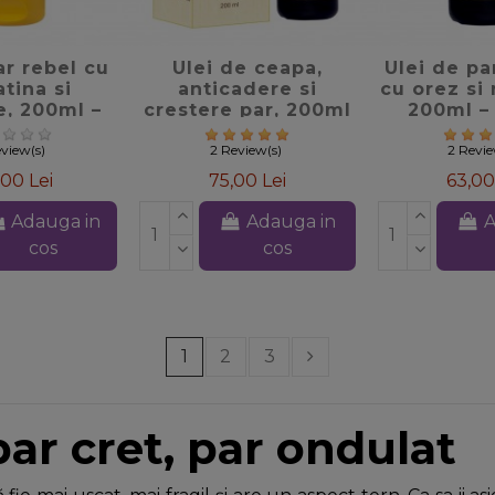
te_border
favorite_border
favorite
r rebel cu
Ulei de ceapa,
Ulei de pa
tina si
anticadere si
cu orez si
e, 200ml –
crestere par, 200ml
200ml –
Cosmetics
– Sattva Ayurveda
Ayur
view(s)
2 Review(s)
2 Revi
,00 Lei
75,00 Lei
63,00
Adauga in
Adauga in
A
cos
cos
1
2
3
ar cret, par ondulat