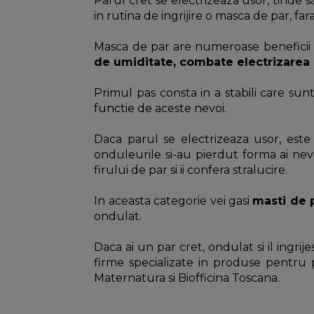
Parul cret se electrizeaza usor, tinde să
in rutina de ingrijire o masca de par, far
Masca de par are numeroase beneficii
de umiditate, combate electrizarea p
Primul pas consta in a stabili care sunt 
functie de aceste nevoi.
Daca parul se electrizeaza usor, este
onduleurile si-au pierdut forma ai ne
firului de par si ii confera stralucire.
In aceasta categorie vei gasi
masti de p
ondulat.
Daca ai un par cret, ondulat si il ingri
firme specializate in produse pentru p
Maternatura si Biofficina Toscana.