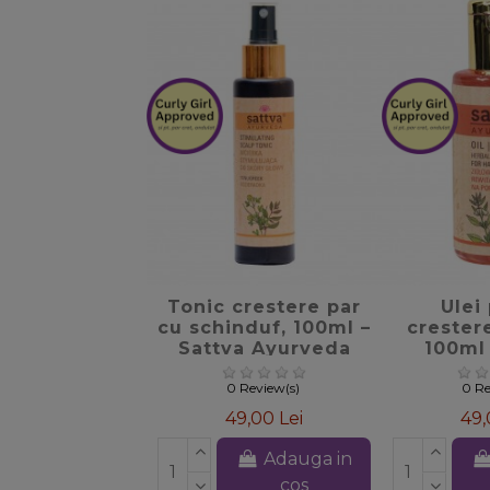
favorite_border
favori
Tonic crestere par
Ulei
cu schinduf, 100ml –
crestere
Sattva Ayurveda
100ml 
Ayu
0 Review(s)
0 Re
49,00 Lei
49,
Adauga in
cos