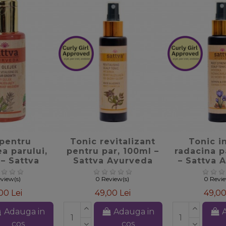
te_border
favorite_border
favorite
 pentru
Tonic revitalizant
Tonic i
a parului,
pentru par, 100ml –
radacina p
– Sattva
Sattva Ayurveda
– Sattva 
rveda
view(s)
0 Review(s)
0 Revi
00 Lei
49,00 Lei
49,00
Adauga in
Adauga in
cos
cos