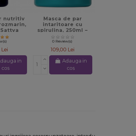
_border
favorite_border
r nutritiv
Masca de par
 rozmarin,
intaritoare cu
 Sattva
spirulina, 250ml –
veda
Gyada Cosmetics
ew(s)
0 Review(s)
 Lei
109,00 Lei
dauga in
Adauga in
cos
cos