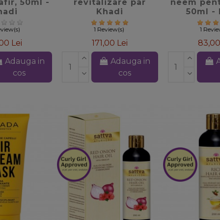
fir, 50ml -
revitalizare par
neem pent
hadi
Khadi
50ml -
view(s)
1 Review(s)
1 Revie
00 Lei
171,00 Lei
83,00
Adauga in
Adauga in
cos
cos