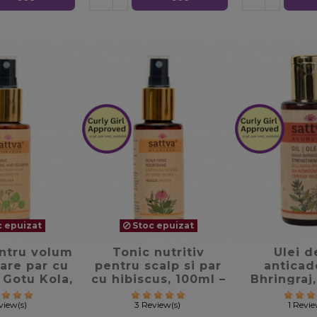
 epuizat
Stoc epuizat
te_border
favorite_border
favorite
ntru volum
Tonic nutritiv
Ulei d
tare par cu
pentru scalp si par
anticad
 Gotu Kola,
cu hibiscus, 100ml –
Bhringraj
– Sattva
Sattva Ayurveda
Sattva A
rveda
eview(s)
3 Review(s)
1 Revie