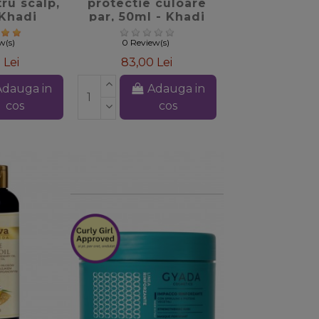
ru scalp,
protectie culoare
 Khadi
par, 50ml - Khadi
w(s)
0 Review(s)
 Lei
83,00 Lei
Adauga in
Adauga in
cos
cos