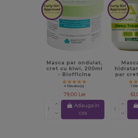
favorite_border
favori
Masca par ondulat,
Masca
cret cu kiwi, 200ml
hidrata
- Biofficina
par cret
Yari Gr
4 Review(s)
1 R
79,00 Lei
61,
Adauga in
cos