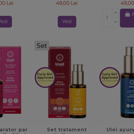
00 Lei
49,00 Lei
49,00
Vezi
Vezi
Set
te_border
favorite_border
favorite
arator par
Set tratament
Ulei ayur