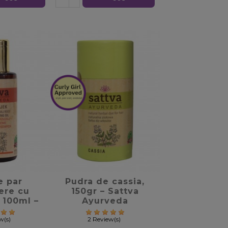
_border
favorite_border
e par
Pudra de cassia,
ere cu
150gr – Sattva
, 100ml –
Ayurveda
yurveda
w(s)
2 Review(s)