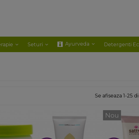
Ayurveda
rapie
Seturi
Detergenti E
Se afiseaza 1-25 
Nou