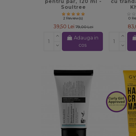
pentru par, 120 ml -
cu tranda
Soultree
K
2 Review(s)
0 Re
39,50 Lei
83,
79,00 Lei
Adauga in
cos