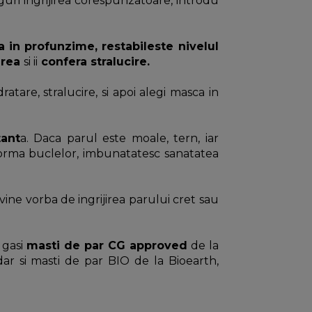
siguri ingrijirea corespunzatoare, introdu
a in profunzime, restabileste nivelul
area
si ii
confera stralucire.
ratare, stralucire, si apoi alegi masca in
ant
a. Daca parul este moale, tern, iar
forma buclelor, imbunatatesc sanatatea
ine vorba de ingrijirea parului cret sau
 gasi
masti de par CG approved
de la
dar si masti de par BIO de la Bioearth,