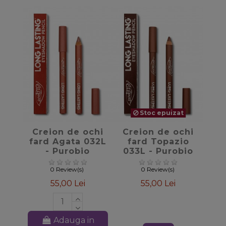
Stoc epuizat
favorite_border
favorite_border
Creion de ochi
Creion de ochi
fard Agata 032L
fard Topazio
- Purobio
033L - Purobio
0 Review(s)
0 Review(s)
55,00 Lei
55,00 Lei
Adauga in