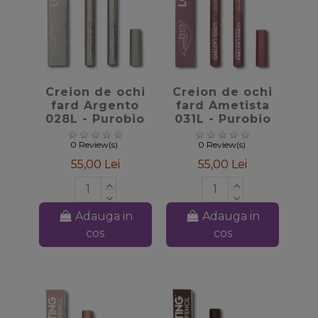
favorite_border
favorite_border
Creion de ochi
Creion de ochi
fard Argento
fard Ametista
028L - Purobio
031L - Purobio
0 Review(s)
0 Review(s)
55,00 Lei
55,00 Lei
Adauga in
Adauga in
cos
cos