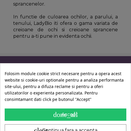
sprancenelor.
In functie de culoarea ochilor, a parului, a
tenului, LadyBio iti ofera o gama variata de
creioane de ochi si creioane sprancene
pentru a-ti pune in evidenta ochii.
Informatii
Folosim module cookie strict necesare pentru a opera acest
website si cookie-uri optionale pentru a analiza performanta
Contul Tau
site-ului, pentru a difuza reclame si pentru a oferi
utilizatorilor o experienta personalizata. Pentru
consimtamant dati click pe butonul "Accept"
Contact
done_all
Accept
clear
Continua fara a accepta