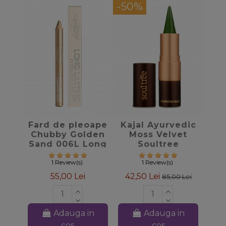
-50%
favorite_border
favorite_border
Fard de pleoape
Kajal Ayurvedic
Chubby Golden
Moss Velvet
Sand 006L Long
Soultree
Lasting –
PuroBIO
1 Review(s)
1 Review(s)
55,00 Lei
42,50 Lei
85,00 Lei
Adauga in
Adauga in
cos
cos