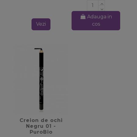
Adauga in
Vezi
cos
favorite_border
Creion de ochi
Negru 01 -
PuroBio