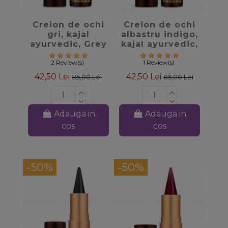
favorite_border
favorite_border
Creion de ochi
Creion de ochi
gri, kajal
albastru indigo,
ayurvedic, Grey
kajal ayurvedic,
Glow Soultree
Indigo Soultree
2 Review(s)
1 Review(s)
42,50 Lei
42,50 Lei
85,00 Lei
85,00 Lei
Adauga in
Adauga in
cos
cos
-50%
-50%