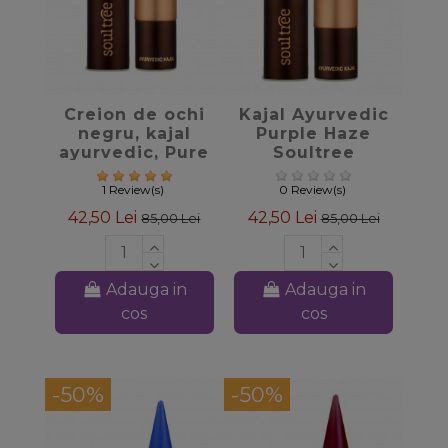
favorite_border
favorite_border
Creion de ochi
Kajal Ayurvedic
negru, kajal
Purple Haze
ayurvedic, Pure
Soultree
Black Soultree
1 Review(s)
0 Review(s)
42,50 Lei
42,50 Lei
85,00 Lei
85,00 Lei
Adauga in
Adauga in
cos
cos
-50%
-50%