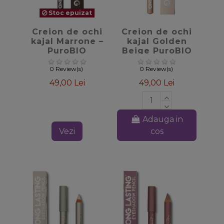
Stoc epuizat
favorite_border
favorite_border
Creion de ochi
Creion de ochi
kajal Marrone –
kajal Golden
PuroBIO
Beige PuroBIO
0 Review(s)
0 Review(s)
49,00 Lei
49,00 Lei
Adauga in
Vezi
cos