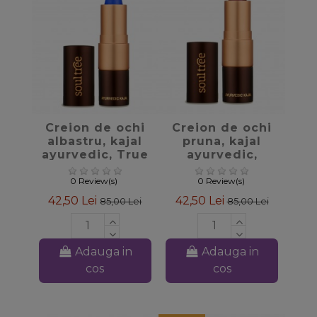
favorite_border
favorite_border
Creion de ochi
Creion de ochi
albastru, kajal
pruna, kajal
ayurvedic, True
ayurvedic,
Blue Soultree
Purple Haze
Soultree
0 Review(s)
0 Review(s)
42,50 Lei
42,50 Lei
85,00 Lei
85,00 Lei
Adauga in
Adauga in
cos
cos