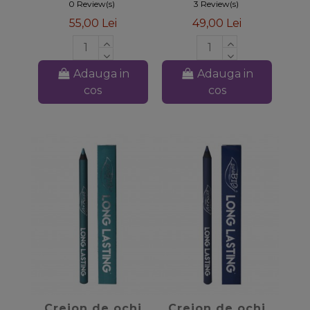
PuroBIO
0 Review(s)
3 Review(s)
55,00 Lei
49,00 Lei
Adauga in
Adauga in
cos
cos
favorite_border
favorite_border
Creion de ochi
Creion de ochi