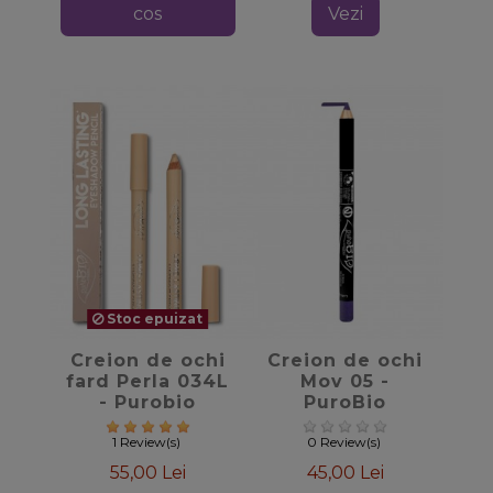
cos
Vezi
Stoc epuizat
favorite_border
favorite_border
Creion de ochi
Creion de ochi
fard Perla 034L
Mov 05 -
- Purobio
PuroBio
Cosmetics
1 Review(s)
0 Review(s)
55,00 Lei
45,00 Lei