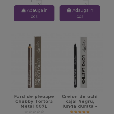
Adauga in
Adauga in
cos
cos
favorite_border
favorite_border
Fard de pleoape
Creion de ochi
Chubby Tortora
kajal Negru,
Metal 007L
lunga durata -
Long Lasting –
PuroBio