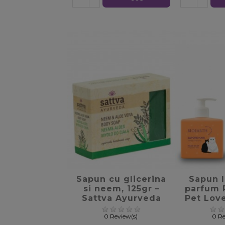
favorite_border
favori
Sapun cu glicerina
Sapun l
si neem, 125gr –
parfum R
Sattva Ayurveda
Pet Love
3
0 Review(s)
0 Re