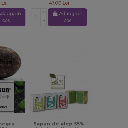
 Lei
47,00 Lei
Adauga in
Adauga in
cos
cos
_border
favorite_border
negru
Sapun de alep 55%