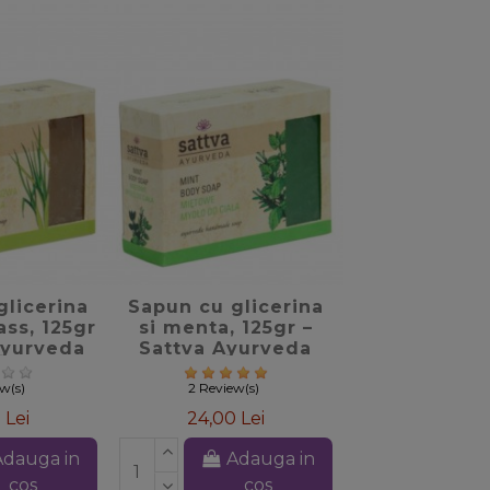
_border
favorite_border
glicerina
Sapun cu glicerina
ass, 125gr
si menta, 125gr –
Ayurveda
Sattva Ayurveda
ew(s)
2 Review(s)
 Lei
24,00 Lei
Adauga in
Adauga in
cos
cos