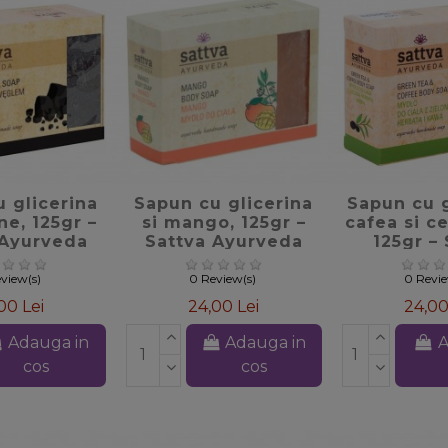
te_border
favorite_border
favorite
 glicerina
Sapun cu glicerina
Sapun cu g
ne, 125gr –
si mango, 125gr –
cafea si c
 Ayurveda
Sattva Ayurveda
125gr –
Ayur
view(s)
0 Review(s)
0 Revi
00 Lei
24,00 Lei
24,00
Adauga in
Adauga in
A
cos
cos