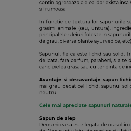
contin agreseaza pielea, dar exista insa
si frumoasa.
In functie de textura lor sapunurile se
grasimi animale (seu, untura), ingredi
principalele uleiuri folosite in sapunur
de grau, diverse plante ayurvedice, etc
Sapunul, fie ca este lichid sau solid, 
delicata, fara parfum, parabeni, si alt
cand pielea grasa sau cu tendinta de in
Avantaje si dezavantaje sapun lichi
mai greu decat cel lichid, sapunul soli
neutru.
Cele mai apreciate sapunuri natural
Sapun de alep
Denumirea sa este legata de orasul in c