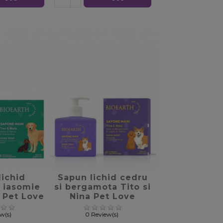
_border
favorite_border
lichid
Sapun lichid cedru
i iasomie
si bergamota Tito si
a Pet Love
Nina Pet Love
, 300ml
Bioearth, 300ml
ew(s)
0 Review(s)