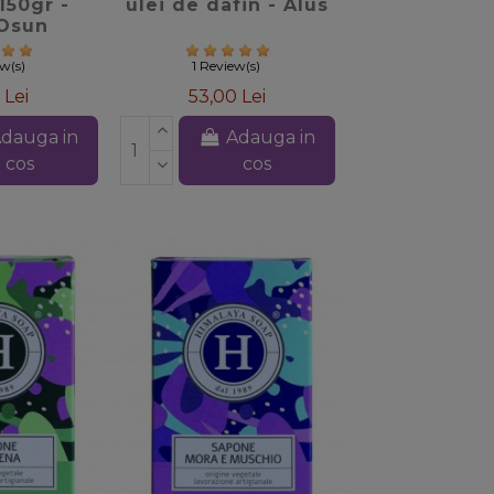
150gr -
ulei de dafin - Alus
Osun
ew(s)
1 Review(s)
 Lei
53,00 Lei
dauga in
Adauga in
cos
cos