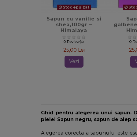
Stoc epuizat
Stoc
favorite_border
favori
Sapun cu vanilie si
Sap
shea,100gr –
galbene
Himalaya
Him
0 Review(s)
0 Re
25,00 Lei
25,
Vezi
Ghid pentru alegerea unui sapun. D
piele! Sapun negru, sapun de alep sa
Alegerea corecta a sapunului este esent