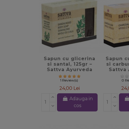
favorite_border
favori
Sapun cu glicerina
Sapun cu
si santal, 125gr –
si carbu
Sattva Ayurveda
Sattva
1 Review(s)
0 Re
24,00 Lei
24,
Adauga in
cos