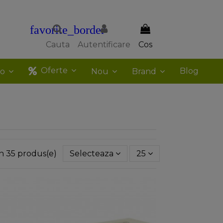
favorite_border
Cauta
Autentificare
Cos
Oferte
Blog
co
Nou
Brand
in 35 produs(e)
Selecteaza
25