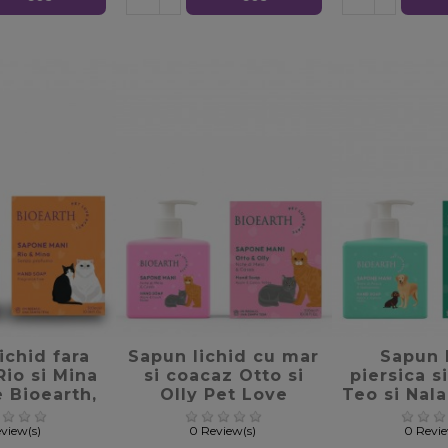
te_border
favorite_border
favorite
ichid fara
Sapun lichid cu mar
Sapun 
io si Mina
si coacaz Otto si
piersica s
 Bioearth,
Olly Pet Love
Teo si Nal
00ml
Bioearth, 300ml
Bioearth
view(s)
0 Review(s)
0 Revi