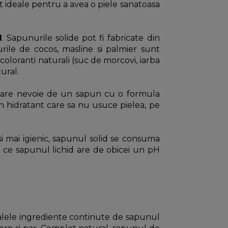
nt ideale pentru a avea o piele sanatoasa
d
. Sapunurile solide pot fi fabricate din
urile de cocos, masline si palmier sunt
coloranti naturali (suc de morcovi, iarba
tural.
bila are nevoie de un sapun cu o formula
un hidratant care sa nu usuce pielea, pe
si mai igienic, sapunul solid se consuma
mp ce sapunul lichid are de obicei un pH
ipalele ingrediente continute de sapunul