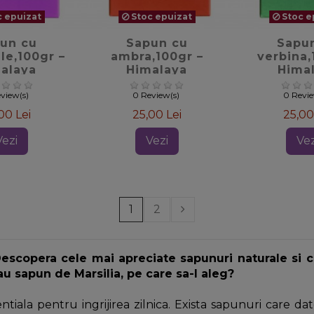
 epuizat
Stoc epuizat
Stoc e
te_border
favorite_border
favorite
un cu
Sapun cu
Sapu
le,100gr –
ambra,100gr –
verbina,
alaya
Himalaya
Hima
view(s)
0 Review(s)
0 Revi
00 Lei
25,00 Lei
25,00
Vezi
Vezi
Vez
1
2
escopera cele mai apreciate sapunuri naturale si ca
u sapun de Marsilia, pe care sa-l aleg?
iala pentru ingrijirea zilnica. Exista sapunuri care da