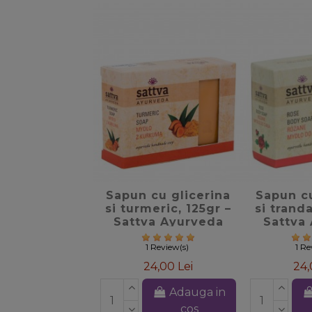
favorite_border
favori
Sapun cu glicerina
Sapun cu
si turmeric, 125gr –
si tranda
Sattva Ayurveda
Sattva
1 Review(s)
1 R
24,00 Lei
24,
Adauga in
cos