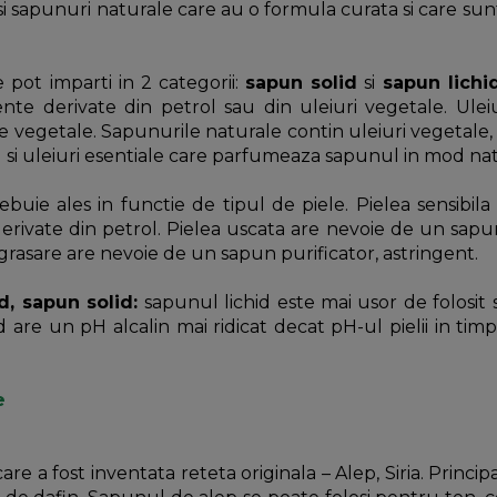
 si sapunuri naturale care au o formula curata si care su
 pot imparti in 2 categorii:
sapun solid
si
sapun lichi
ente derivate din petrol sau din uleiuri vegetale. Ulei
ile vegetale. Sapunurile naturale contin uleiuri vegetale, 
) si uleiuri esentiale care parfumeaza sapunul in mod na
trebuie ales in functie de tipul de piele. Pielea sensi
e derivate din petrol. Pielea uscata are nevoie de un sap
grasare are nevoie de un sapun purificator, astringent.
d, sapun solid:
sapunul lichid este mai usor de folosit 
d are un pH alcalin mai ridicat decat pH-ul pielii in ti
e
are a fost inventata reteta originala – Alep, Siria. Princ