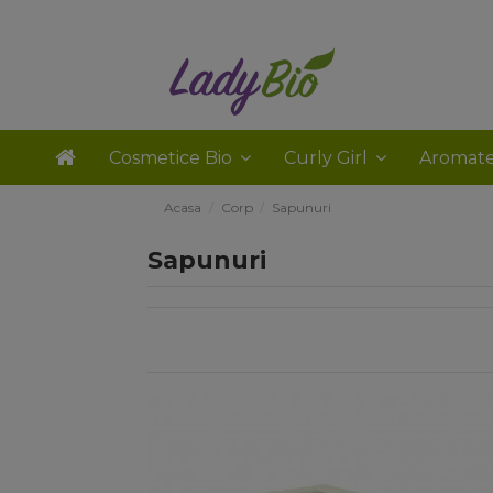
Cosmetice Bio
Curly Girl
Aromate
Acasa
Corp
Sapunuri
Sapunuri