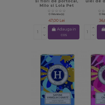
si flori de portocal,
ulei de d
Milo si Lola Pet
Love Bioearth,
300ml
0 Review(s)
0 Re
47,00 Lei
36,
Adauga in
cos