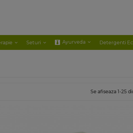
Ayurveda
rapie
Seturi
Detergenti E
Se afiseaza 1-25 d