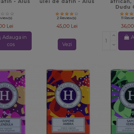
afin - Alus
ulei de dafin - Alus
african, 
Dudu 
view(s)
2 Review(s)
11 Revi
00 Lei
45,00 Lei
36,00
Adauga in
A
cos
Vezi