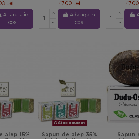
00 Lei
47,00 Lei
47,00
Adauga in
Adauga in
cos
cos
Stoc epuizat
te_border
favorite_border
favorite
e alep 15%
Sapun de alep 35%
Sapun 