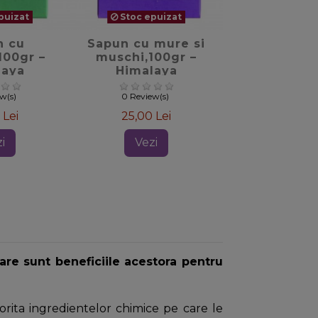
puizat
Stoc epuizat
_border
favorite_border
n cu
Sapun cu mure si
100gr –
muschi,100gr –
laya
Himalaya
ew(s)
0 Review(s)
 Lei
25,00 Lei
i
Vezi
re sunt beneficiile acestora pentru
torita ingredientelor chimice pe care le