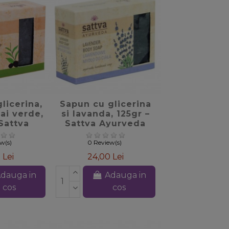
_border
favorite_border
licerina,
Sapun cu glicerina
eai verde,
si lavanda, 125gr –
 Sattva
Sattva Ayurveda
veda
ew(s)
0 Review(s)
 Lei
24,00 Lei
dauga in
Adauga in
cos
cos