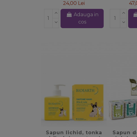
24,00 Lei
47,
Adauga in
cos
favorite_border
favori
Sapun lichid, tonka
Sapun d