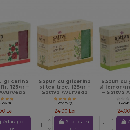
te_border
favorite_border
favorite
 glicerina
Sapun cu glicerina
Sapun cu 
fir, 125gr –
si tea tree, 125gr –
si lemongr
 Ayurveda
Sattva Ayurveda
– Sattva 
eview(s)
1 Review(s)
0 Revi
00 Lei
24,00 Lei
24,00
Adauga in
Adauga in
cos
cos