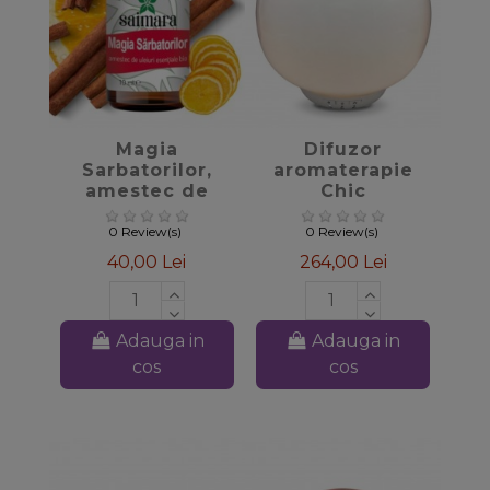
favorite_border
favorite_border
Magia
Difuzor
Sarbatorilor,
aromaterapie
amestec de
Chic
uleiuri
esentiale, 10ml -
0 Review(s)
0 Review(s)
Saimara
40,00 Lei
264,00 Lei
Adauga in
Adauga in
cos
cos