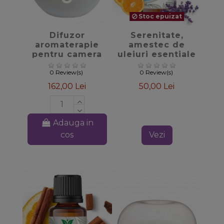
Stoc epuizat
favorite_border
favorite_border
Difuzor
Serenitate,
aromaterapie
amestec de
pentru camera
uleiuri esentiale
si masina Smart
0 Review(s)
0 Review(s)
162,00 Lei
50,00 Lei
Adauga in
cos
Vezi