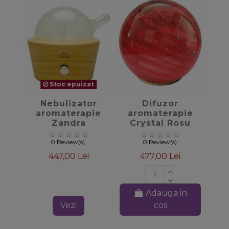
Stoc epuizat
favorite_border
favorite_border
Nebulizator
Difuzor
aromaterapie
aromaterapie
Zandra
Crystal Rosu
0 Review(s)
0 Review(s)
447,00 Lei
477,00 Lei
Adauga in
Vezi
cos