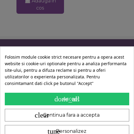
Adauga in
cos
Informatii
Folosim module cookie strict necesare pentru a opera acest
website si cookie-uri optionale pentru a analiza performanta
Contul Tau
site-ului, pentru a difuza reclame si pentru a oferi
utilizatorilor o experienta personalizata. Pentru
consimtamant dati click pe butonul "Accept"
Contact
done_all
Accept
clear
Continua fara a accepta
tune
Personalizez