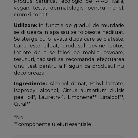
Produs certificat ecologic de AIAB Italia,
vegan, testat dermatologic, pentru nichel,
crom si cobalt.
Utilizare:
in functie de gradul de murdarie
se dilueaza in apa sau se foloseste nediluat.
Se sterge cu o lavata dupa care se clateste.
Cand este diluat, produsul devine laptos.
Inainte de a se folosi pe mobila, covoare,
tesuturi, tapiserii se recomanda efectuarea
unui test pentru a fi siguri ca produsul nu
decoloreaza.
Ingrediente:
Alcohol denat, Ethyl lactate,
Isopropyl alcohol, Citrus aurantium dulcis
peel oil*, Laureth-4, Limonene**, Linalool**,
Citral**.
*bio;
**componente uleiuri esentiale