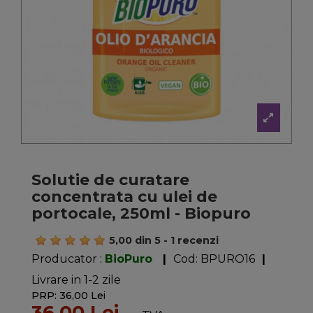
Solutie de curatare
concentrata cu ulei de
portocale, 250ml - Biopuro
5,00
din
5
-
1
recenzi
Producator :
BioPuro
|
Cod:
BPURO16
|
Livrare in 1-2 zile
PRP: 36,00 Lei
36,00 Lei