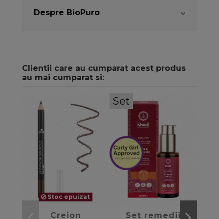
Despre BioPuro
Clientii care au cumparat acest produs
au mai cumparat si:
Set
Stoc epuizat
favorite_border
favorite_border
Creion
Set remedii
Cr