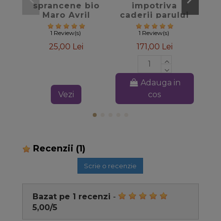
sprancene bio
impotriva
kaj
Maro Avril
caderii parului
Khadi
1 Review(s)
1 Review(s)
25,00 Lei
171,00 Lei
Adauga in
Vezi
cos
Recenzii
(1)
Scrie o recenzie
Bazat pe
1
recenzi
-
5,00
/
5