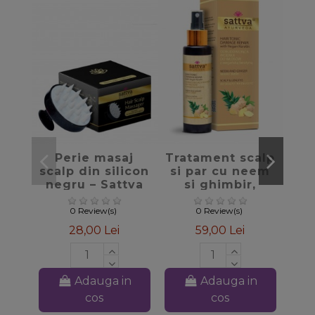
favorite_border
favorite_border
Perie masaj
Tratament scalp
scalp din silicon
si par cu neem
a
negru – Sattva
si ghimbir,
ule
Ayurveda
100ml - Sattva
0 Review(s)
0 Review(s)
28,00 Lei
59,00 Lei
Adauga in
Adauga in
cos
cos