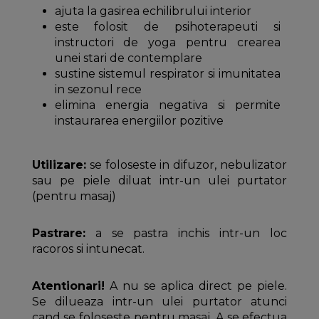
ajuta la gasirea echilibrului interior
este folosit de psihoterapeuti si
instructori de yoga pentru crearea
unei stari de contemplare
sustine sistemul respirator si imunitatea
in sezonul rece
elimina energia negativa si permite
instaurarea energiilor pozitive
Utilizare:
se foloseste in difuzor, nebulizator
sau pe piele diluat intr-un ulei purtator
(pentru masaj)
Pastrare:
a se pastra inchis intr-un loc
racoros si intunecat.
Atentionari!
A nu se aplica direct pe piele.
Se dilueaza intr-un ulei purtator atunci
cand se foloseste pentru masaj. A se efectua