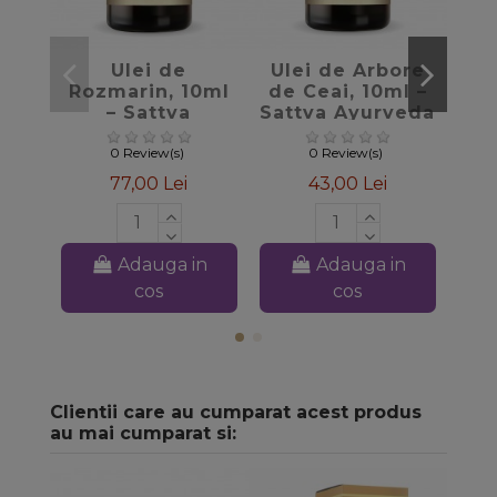
favorite_border
favorite_border
Ulei de
Ulei de Arbore
Ul
Rozmarin, 10ml
de Ceai, 10ml –
P
– Sattva
Sattva Ayurveda
1
Ayurveda
0 Review(s)
0 Review(s)
77,00 Lei
43,00 Lei
Adauga in
Adauga in
cos
cos
Clientii care au cumparat acest produs
au mai cumparat si: