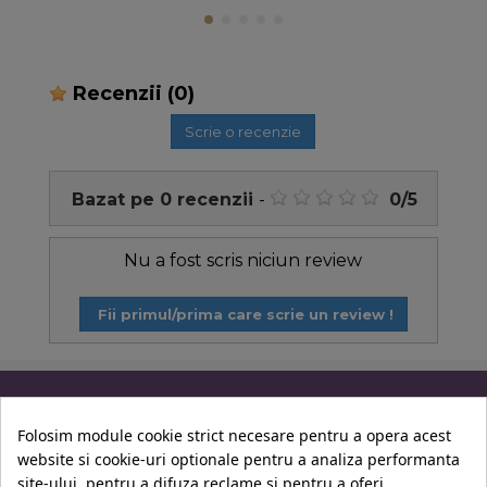
Recenzii
(0)
Scrie o recenzie
Bazat pe
0
recenzii
-
0
/
5
Nu a fost scris niciun review
Fii primul/prima care scrie un review !
Informatii
Folosim module cookie strict necesare pentru a opera acest
website si cookie-uri optionale pentru a analiza performanta
Contul Tau
site-ului, pentru a difuza reclame si pentru a oferi