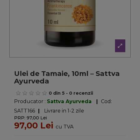
Ulei de Tamaie, 10ml – Sattva
Ayurveda
0
din
5
-
0
recenzii
Producator :
Sattva Ayurveda
|
Cod:
SATT166
|
Livrare in 1-2 zile
PRP: 97,00 Lei
97,00 Lei
cu TVA