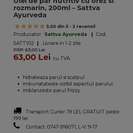
Ulei de par nutritiv cu orez si
rozmarin, 200ml – Sattva
Ayurveda
5,00
din
5
-
2
recenzii
Producator :
Sattva Ayurveda
|
Cod:
SATT102
|
Livrare in 1-2 zile
PRP: 63,00 Lei
63,00 Lei
cu TVA
hidrateaza parul si scalpul
imbunatateste vizibil aspectul parului
imblanzeste parul frizzy
Transport Curier: 19 LEI, GRATUIT peste
199 lei
Contact: 0747-918071, L-V: 9-17