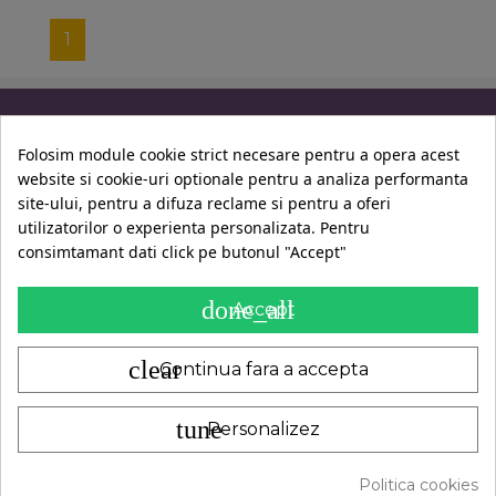
1
Informatii
Folosim module cookie strict necesare pentru a opera acest
website si cookie-uri optionale pentru a analiza performanta
Contul Tau
site-ului, pentru a difuza reclame si pentru a oferi
utilizatorilor o experienta personalizata. Pentru
consimtamant dati click pe butonul "Accept"
Contact
done_all
Accept
clear
Continua fara a accepta
tune
Personalizez
A.N.P.C.
|
© 2014-2024 -
LadyBio
Politica cookies
ADAUGA IN COS