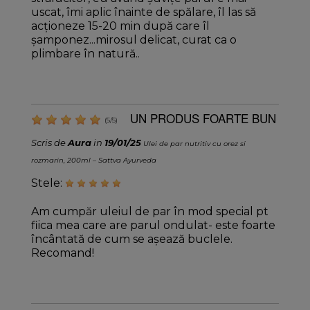
uscat, îmi aplic înainte de spălare, îl las să
acționeze 15-20 min după care îl
șamponez...mirosul delicat, curat ca o
plimbare în natură..
UN PRODUS FOARTE BUN
(
5
/
5
)
Scris de
Aura
in
19/01/25
Ulei de par nutritiv cu orez si
rozmarin, 200ml – Sattva Ayurveda
Stele:
Am cumpăr uleiul de par în mod special pt
fiica mea care are parul ondulat- este foarte
încântată de cum se așează buclele.
Recomand!