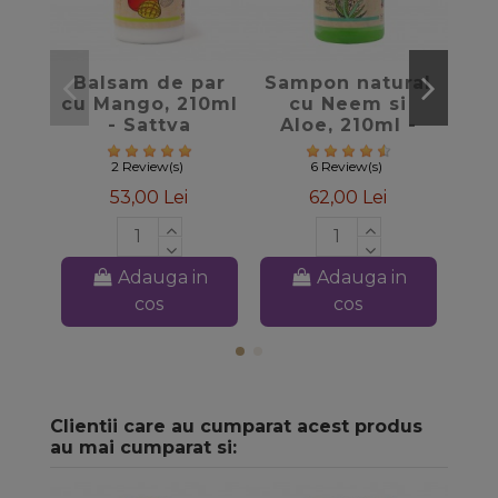
favorite_border
favorite_border
Balsam de par
Sampon natural
Tra
cu Mango, 210ml
cu Neem si
si
- Sattva
Aloe, 210ml -
Ayurveda
Sattva Ayurveda
10
2 Review(s)
6 Review(s)
53,00 Lei
62,00 Lei
Adauga in
Adauga in
cos
cos
Clientii care au cumparat acest produs
au mai cumparat si: