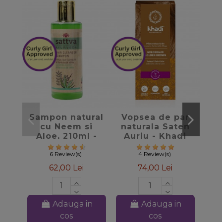
favorite_border
favorite_border
Sampon natural
Vopsea de par
Ba
cu Neem si
naturala Saten
cu 
Aloe, 210ml -
Auriu - Khadi
Sattva Ayurveda
6 Review(s)
4 Review(s)
62,00 Lei
74,00 Lei
Adauga in
Adauga in
cos
cos