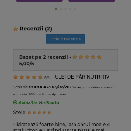
Recenzii
(2)
Scrie o recenzie
Bazat pe
2
recenzii
-
5,00
/
5
ULEI DE PĂR NUTRITIV
(
5
/
5
)
Scris de
BOUDI A
in
05/02/26
Ulei de par nutritiv cu orez si
rozmarin, 200ml – Sattva Ayurveda
Achizitie Verificata
Stele:
Hidratează foarte bine, lasă părul moale și
stralucitor, eu având șuvițe părul e mai