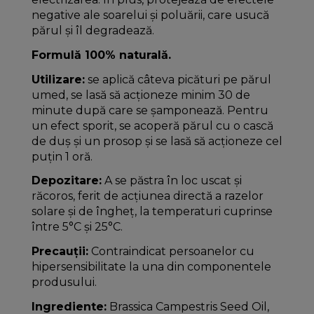
negative ale soarelui și poluării, care usucă
părul și îl degradează.
Formulă 100% naturală.
Utilizare:
se aplică câteva picături pe părul
umed, se lasă să acționeze minim 30 de
minute după care se șamponează. Pentru
un efect sporit, se acoperă părul cu o cască
de duș și un prosop și se lasă să acționeze cel
puțin 1 oră.
Depozitare:
A se păstra în loc uscat și
răcoros, ferit de acțiunea directă a razelor
solare și de îngheț, la temperaturi cuprinse
între 5°C și 25°C.
Precauții:
Contraindicat persoanelor cu
hipersensibilitate la una din componentele
produsului.
Ingrediente:
Brassica Campestris Seed Oil,