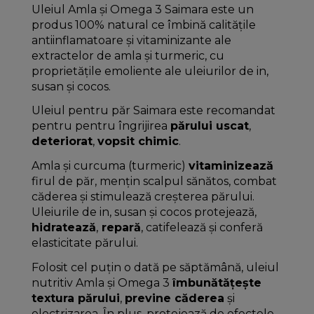
Uleiul Amla și Omega 3 Saimara este un
produs 100% natural ce îmbină calitățile
antiinflamatoare și vitaminizante ale
extractelor de amla și turmeric, cu
proprietățile emoliente ale uleiurilor de in,
susan și cocos.
Uleiul pentru păr Saimara este recomandat
pentru pentru îngrijirea
părului uscat
,
deteriorat
,
vopsit chimic
.
Amla și curcuma (turmeric)
vitaminizează
firul de păr, mențin scalpul sănătos, combat
căderea și stimulează creșterea părului.
Uleiurile de in, susan și cocos protejează,
hidratează
,
repară
, catifelează și conferă
elasticitate părului.
Folosit cel puțin o dată pe săptămână, uleiul
nutritiv Amla și Omega 3
îmbunătățește
textura părului
,
previne căderea
și
electrizarea. În plus, protejează de efectele