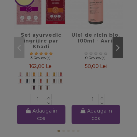
favorite_border
favorite_border
Set ayurvedic
Ulei de ricin bio,
ingrijire par
100ml - Avril
hid
Khadi
par
- 
3 Review(s)
0 Review(s)
162,00 Lei
50,00 Lei
Adauga in
Adauga in
cos
cos