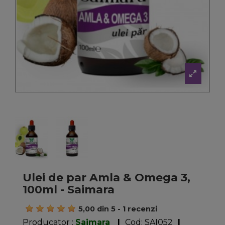
Ulei de par Amla & Omega 3,
100ml - Saimara
5,00
din
5
-
1
recenzi
Producator :
Saimara
|
Cod:
SAI052
|