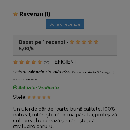
Recenzii
(1)
Scrie o recenzie
Bazat pe
1
recenzi
-
5,00
/
5
EFICIENT
(
5
/
5
)
Scris de
Mihaela I
in
24/02/25
Ulei de par Amla & Omega 3,
100ml - Saimara
Achizitie Verificata
Stele:
Un ulei de păr de foarte bună calitate, 100%
natural, întărește rădăcina părului, protejază
culoarea, hidratează și hrănește, dă
strălucire părului.