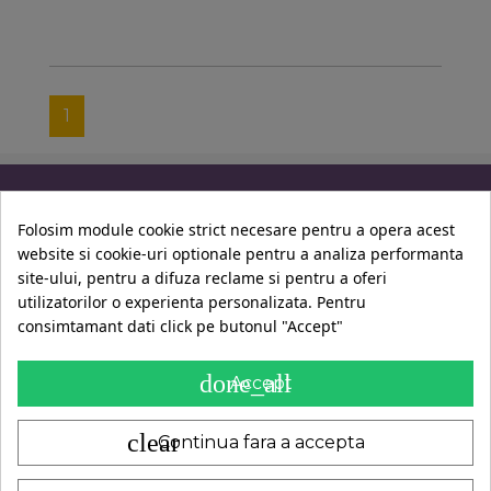
1
Informatii
Folosim module cookie strict necesare pentru a opera acest
website si cookie-uri optionale pentru a analiza performanta
Contul Tau
site-ului, pentru a difuza reclame si pentru a oferi
utilizatorilor o experienta personalizata. Pentru
consimtamant dati click pe butonul "Accept"
Contact
done_all
Accept
clear
Continua fara a accepta