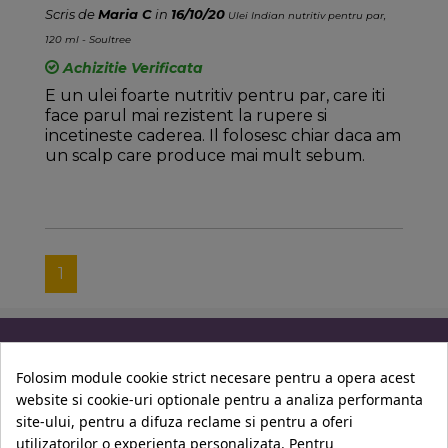
Scris de
Maria C
in
16/10/20
Ulei Indian nutritiv pentru par,
120 ml - Soultree
Achizitie Verificata
E un ulei foarte nutritiv pentru par, care iti
face parul mai rezistent la rupere si
incetineste caderea. Il folosesc chiar daca am
un scalp care produce mai mult sebum.
1
Informatii
Folosim module cookie strict necesare pentru a opera acest
website si cookie-uri optionale pentru a analiza performanta
Contul Tau
site-ului, pentru a difuza reclame si pentru a oferi
utilizatorilor o experienta personalizata. Pentru