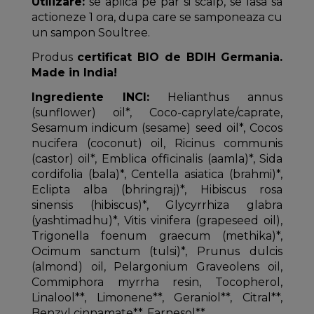
Utilizare:
se aplica pe par si scalp, se lasa sa
actioneze 1 ora, dupa care se samponeaza cu
un sampon Soultree.
Produs
certificat BIO de BDIH Germania.
Made in India!
Ingrediente INCI:
Helianthus annus
(sunflower) oil*, Coco-caprylate/caprate,
Sesamum indicum (sesame) seed oil*, Cocos
nucifera (coconut) oil, Ricinus communis
(castor) oil*, Emblica officinalis (aamla)*, Sida
cordifolia (bala)*, Centella asiatica (brahmi)*,
Eclipta alba (bhringraj)*, Hibiscus rosa
sinensis (hibiscus)*, Glycyrrhiza glabra
(yashtimadhu)*, Vitis vinifera (grapeseed oil),
Trigonella foenum graecum (methika)*,
Ocimum sanctum (tulsi)*, Prunus dulcis
(almond) oil, Pelargonium Graveolens oil,
Commiphora myrrha resin, Tocopherol,
Linalool**, Limonene**, Geraniol**, Citral**,
Benzyl cinnamate**, Farnesol**