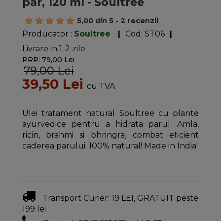
par, 120 ml - Soultree
5,00
din
5
-
2
recenzii
Producator :
Soultree
|
Cod:
ST06
|
Livrare in 1-2 zile
PRP: 79,00 Lei
79,00 Lei
39,50 Lei
cu TVA
Ulei tratament natural Soultree cu plante
ayurvedice pentru a hidrata parul. Amla,
ricin, brahmi si bhringraj combat eficient
caderea parului. 100% natural! Made in India!
Transport Curier: 19 LEI, GRATUIT peste
199 lei