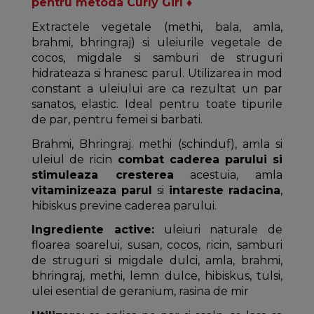
pentru metoda Curly Girl ♦
Extractele vegetale (methi, bala, amla,
brahmi, bhringraj) si uleiurile vegetale de
cocos, migdale si samburi de struguri
hidrateaza si hranesc parul. Utilizarea in mod
constant a uleiului are ca rezultat un par
sanatos, elastic. Ideal pentru toate tipurile
de par, pentru femei si barbati.
Brahmi, Bhringraj. methi (schinduf), amla si
uleiul de ricin
combat caderea parului si
stimuleaza cresterea
acestuia, amla
vitaminizeaza parul
si
intareste radacina
,
hibiskus previne caderea parului.
Ingrediente active:
uleiuri naturale de
floarea soarelui, susan, cocos, ricin, samburi
de struguri si migdale dulci, amla, brahmi,
bhringraj, methi, lemn dulce, hibiskus, tulsi,
ulei esential de geranium, rasina de mir