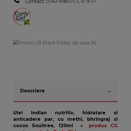
Contact: 0747-918071, L-V: 9-17
Descriere
Ulei Indian nutritiv, hidratare si
anticadere par, cu methi, bhringraj si
cocos Soultree, 120ml
♦ produs CG