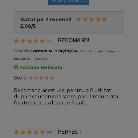
Scrie o recenzie
Bazat pe
2
recenzii
-
5,00
/
5
RECOMAND!
(
5
/
5
)
Scris de
Carmen M
in
06/08/24
Ulei Indian nutritiv pentru
par, 120 ml - Soultree
Achizitie Verificata
Stele:
Recomand acest ulei pentru a fi utilizat
după expunerea la soare, părul meu arată
foarte sănătos după ce îl aplic.
PERFECT
(
5
/
5
)