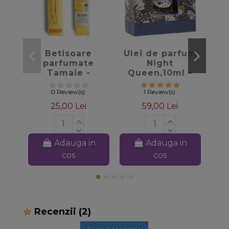
favorite_border
favorite_border
Betisoare
Ulei de parfum
H
parfumate
Night
De
Tamaie -
Queen,10ml –
d
Maroma
Sattva Ayurveda
0 Review(s)
1 Review(s)
25,00 Lei
59,00 Lei
Adauga in
Adauga in
cos
cos
Recenzii
(2)