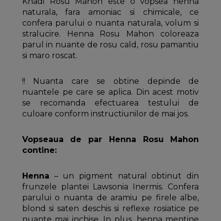
Khadi Rosu Mahon este o vopsea henna
naturala, fara amoniac si chimicale, ce
confera parului o nuanta naturala, volum si
stralucire. Henna Rosu Mahon coloreaza
parul in nuante de rosu cald, rosu pamantiu
si maro roscat.
!! Nuanta care se obtine depinde de
nuantele pe care se aplica. Din acest motiv
se recomanda efectuarea testului de
culoare conform instructiunilor de mai jos.
Vopseaua de par Henna Rosu Mahon
contine:
Henna
– un pigment natural obtinut din
frunzele plantei Lawsonia Inermis. Confera
parului o nuanta de aramiu pe firele albe,
blond si saten deschis si reflexe rosiatice pe
nuante mai inchise. In plus, henna mentine