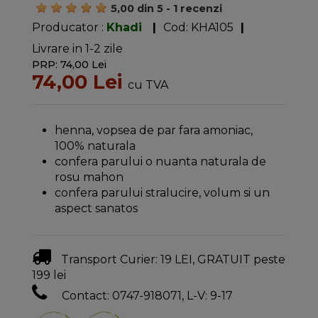
5,00
din
5
-
1
recenzi
Producator :
Khadi
|
Cod:
KHA105
|
Livrare in 1-2 zile
PRP: 74,00 Lei
74,00 Lei
cu TVA
henna, vopsea de par fara amoniac,
100% naturala
confera parului o nuanta naturala de
rosu mahon
confera parului stralucire, volum si un
aspect sanatos
Transport Curier: 19 LEI, GRATUIT peste
199 lei
Contact: 0747-918071, L-V: 9-17