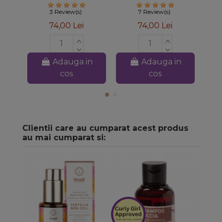
Khadi
de par naturala
3 Review(s)
7 Review(s)
74,00 Lei
74,00 Lei
Adauga in
Adauga in
cos
cos
Clientii care au cumparat acest produs
au mai cumparat si: