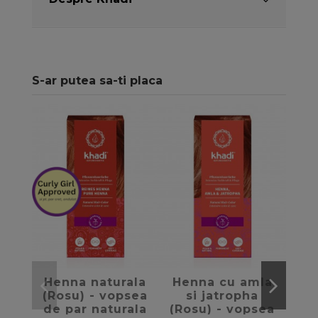
S-ar putea sa-ti placa
favorite_border
favorite_border
Henna naturala
Henna cu amla
Vo
(Rosu) - vopsea
si jatropha
nat
de par naturala
(Rosu) - vopsea