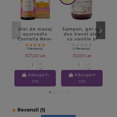
favorite_border
favorite_border
Ulei de masaj
Sampon, gel de
Bal
ayurvedic
dus travel size
pen
Centella New-
cu vanilie si
Cell, 50ml -
ovaz, 100ml –
Khadi
Family Bioearth
1 Review(s)
0 Review(s)
107,00 Lei
30,00 Lei
Adauga in
Adauga in
cos
cos
Recenzii
(1)