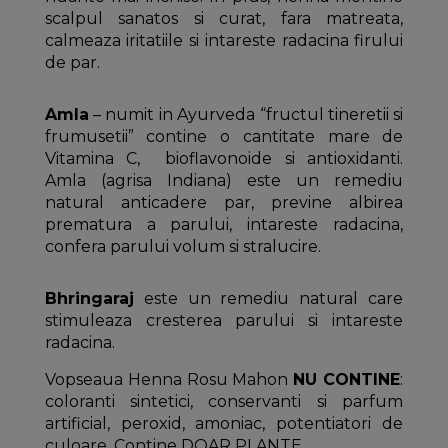
scalpul sanatos si curat, fara matreata,
calmeaza iritatiile si intareste radacina firului
de par.
Amla
– numit in Ayurveda “fructul tineretii si
frumusetii” contine o cantitate mare de
Vitamina C, bioflavonoide si antioxidanti.
Amla (agrisa Indiana) este un remediu
natural anticadere par, previne albirea
prematura a parului, intareste radacina,
confera parului volum si stralucire.
Bhringaraj
este un remediu natural care
stimuleaza cresterea parului si intareste
radacina.
Vopseaua Henna Rosu Mahon
NU CONTINE
:
coloranti sintetici, conservanti si parfum
artificial, peroxid, amoniac, potentiatori de
culoare. Contine DOAR PLANTE.