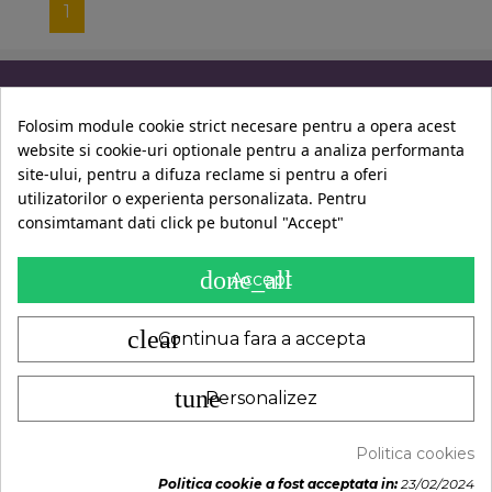
1
Informatii
Folosim module cookie strict necesare pentru a opera acest
website si cookie-uri optionale pentru a analiza performanta
Contul Tau
site-ului, pentru a difuza reclame si pentru a oferi
utilizatorilor o experienta personalizata. Pentru
consimtamant dati click pe butonul "Accept"
Contact
done_all
Accept
clear
Continua fara a accepta
tune
Personalizez
A.N.P.C.
|
© 2014-2024 -
LadyBio
Politica cookies
ADAUGA IN COS
Politica cookie a fost acceptata in:
23/02/2024