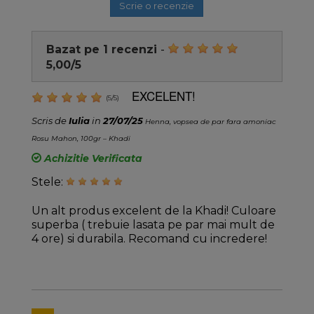
Scrie o recenzie
Bazat pe
1
recenzi
-
5,00
/
5
EXCELENT!
(
5
/
5
)
Scris de
Iulia
in
27/07/25
Henna, vopsea de par fara amoniac
Rosu Mahon, 100gr – Khadi
Achizitie Verificata
Stele:
Un alt produs excelent de la Khadi! Culoare
superba ( trebuie lasata pe par mai mult de
4 ore) si durabila. Recomand cu incredere!