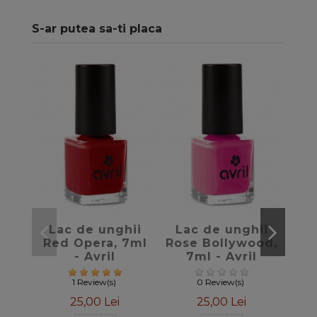
S-ar putea sa-ti placa
favorite_border
favorite_border
Lac de unghii
Lac de unghii
La
Red Opera, 7ml
Rose Bollywood,
B
- Avril
7ml - Avril
1 Review(s)
0 Review(s)
25,00 Lei
25,00 Lei