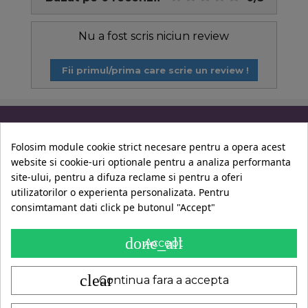
Nu a fost scris niciun review
Fii primul/prima care scrie un review !
Informatii
Folosim module cookie strict necesare pentru a opera acest
website si cookie-uri optionale pentru a analiza performanta
Contul Tau
site-ului, pentru a difuza reclame si pentru a oferi
utilizatorilor o experienta personalizata. Pentru
consimtamant dati click pe butonul "Accept"
Contact
done_all
Accept
clear
Continua fara a accepta