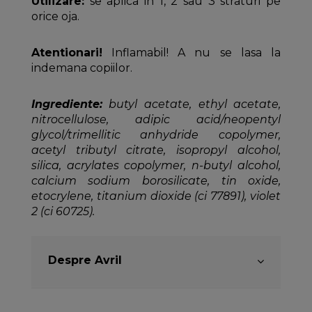
Utilizare:
se aplica in 1, 2 sau 3 straturi pe
orice oja.
Atentionari!
Inflamabil! A nu se lasa la
indemana copiilor.
Ingrediente:
butyl acetate, ethyl acetate,
nitrocellulose, adipic acid/neopentyl
glycol/trimellitic anhydride copolymer,
acetyl tributyl citrate, isopropyl alcohol,
silica, acrylates copolymer, n-butyl alcohol,
calcium sodium borosilicate, tin oxide,
etocrylene, titanium dioxide (ci 77891), violet
2 (ci 60725).
Despre Avril