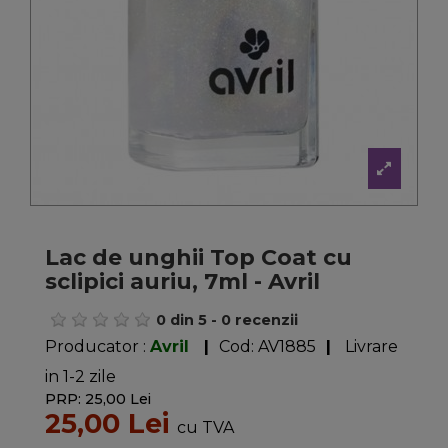
Lac de unghii Top Coat cu
sclipici auriu, 7ml - Avril
0
din
5
-
0
recenzii
Producator :
Avril
|
Cod:
AV1885
|
Livrare
in 1-2 zile
PRP: 25,00 Lei
25,00 Lei
cu TVA