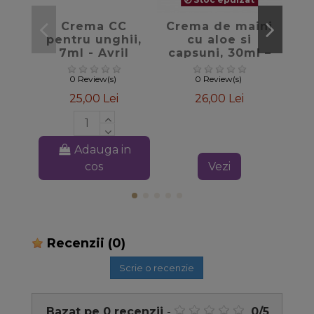
favorite_border
favorite_border
Crema CC
Crema de maini
La
pentru unghii,
cu aloe si
B
7ml - Avril
capsuni, 30ml –
Family Bioearth
0 Review(s)
0 Review(s)
25,00 Lei
26,00 Lei
Adauga in
cos
Vezi
Recenzii
(0)
Scrie o recenzie
Bazat pe
0
recenzii
-
0
/
5