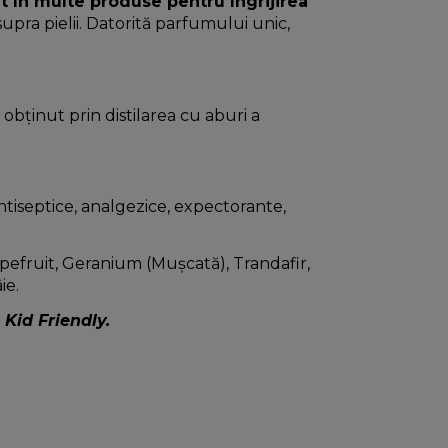
t în multe produse pentru îngrijirea
asupra pielii. Datorită parfumului unic,
 obținut prin distilarea cu aburi a
ntiseptice, analgezice, expectorante,
apefruit, Geranium (Mușcată), Trandafir,
ie.
 Kid Friendly.