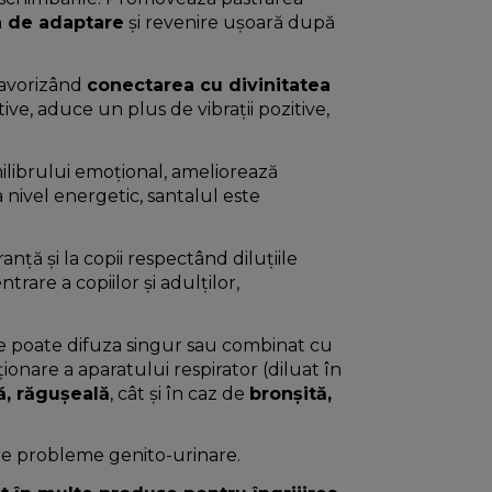
a de adaptare
și revenire ușoară după
 favorizând
conectarea cu divinitatea
tive, aduce un plus de vibrații pozitive,
chilibrului emoțional, ameliorează
nivel energetic, santalul este
anță și la copii respectând diluțiile
rare a copiilor și adulților,
 se poate difuza singur sau combinat cu
ionare a aparatului respirator (diluat în
tă, răgușeală
, cât și în caz de
bronșită,
 de probleme genito-urinare.