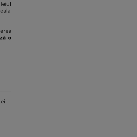
leiul
ceala,
terea
ază o
lei