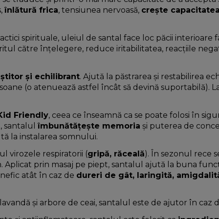
s,
înlătură frica
, tensiunea nervoasă,
crește capacitate
actici spirituale, uleiul de santal face loc păcii interioare
ritul către înțelegere, reduce iritabilitatea, reacțiile nega
știtor și echilibrant
. Ajută la păstrarea și restabilirea e
ane (o atenuează astfel încât să devină suportabilă). La 
Kid Friendly
, ceea ce înseamnă ca se poate folosi în sigur
, santalul
îmbunătățește memoria
și puterea de concent
ută la instalarea somnului.
 virozele respiratorii (
gripă, răceală
). În sezonul rece
. Aplicat prin masaj pe piept, santalul ajută la buna funcț
enefic atât în caz de
dureri de gât, laringită, amigdali
 lavandă și arbore de ceai, santalul este de ajutor în caz