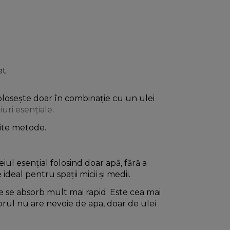
et.
 folosește doar în combinație cu un ulei
iuri esențiale
.
rite metode.
ul esențial folosind doar apă, fără a
deal pentru spații micii și medii.
e se absorb mult mai rapid. Este cea mai
orul nu are nevoie de apa, doar de ulei