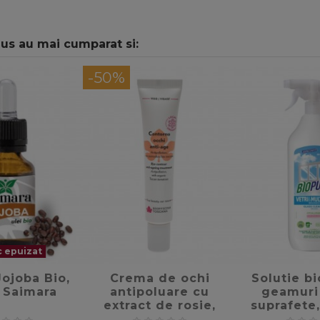
dus au mai cumparat si:
-50%
 epuizat
favorite_border
favorite_border
Jojoba Bio,
Crema de ochi
Solutie b
 Saimara
antipoluare cu
geamuri 
extract de rosie,
suprafete
15ml - Biofficina
Biop