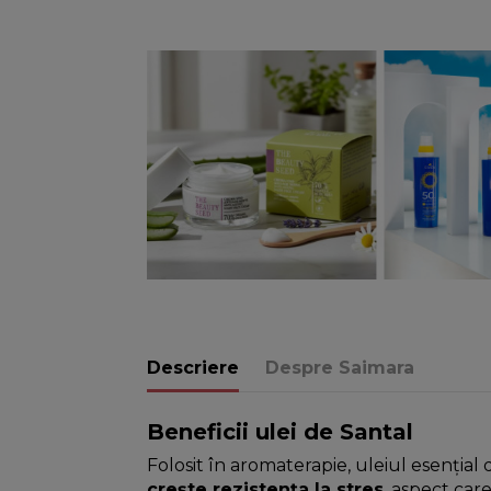
Descriere
Despre Saimara
Beneficii ulei de Santal
Folosit în aromaterapie, uleiul esențial 
crește rezistența la stres
, aspect car