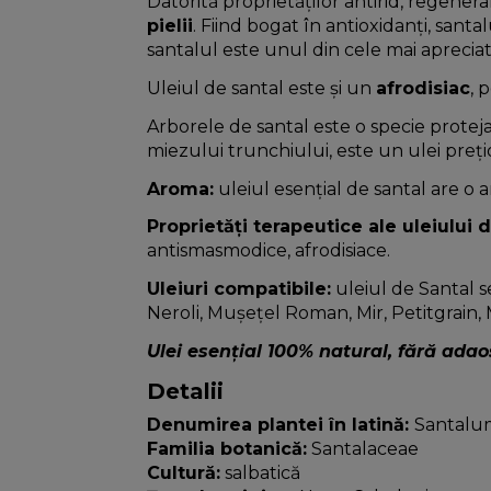
Datorită proprietăților antirid, regenera
pielii
. Fiind bogat în antioxidanți, santa
santalul este unul din cele mai apreciat
Uleiul de santal este și un
afrodisiac
, 
Arborele de santal este o specie protejată
miezului trunchiului, este un ulei preți
Aroma:
uleiul esențial de santal are o 
Proprietăți terapeutice ale uleiului 
antismasmodice, afrodisiace.
Uleiuri compatibile:
uleiul de Santal s
Neroli, Mușețel Roman, Mir, Petitgrain,
Ulei esențial 100% natural, fără adao
Detalii
Denumirea plantei în latină:
Santalu
Familia botanică:
Santalaceae
Cultură:
salbatică