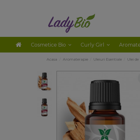
Cosmetice Bio
Curly Girl
Aromate
Acasa
Aromaterapie
Uleiuri Esentiale
Ulei de