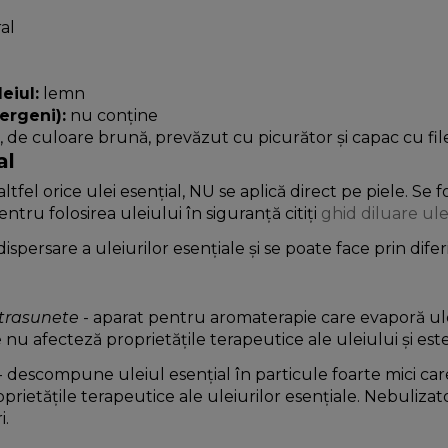
al
eiul:
lemn
ergeni):
nu conține
l, de culoare brună, prevăzut cu picurător și capac cu fil
al
ltfel orice ulei esențial, NU se aplică direct pe piele. Se
entru folosirea uleiului în siguranță citiți
ghid diluare ule
spersare a uleiurilor esențiale și se poate face prin dife
ltrasunete
- aparat pentru aromaterapie care evaporă ulei
nu afecteză proprietățile terapeutice ale uleiului și este i
- descompune uleiul esențial în particule foarte mici car
ietățile terapeutice ale uleiurilor esențiale. Nebulizat
i.