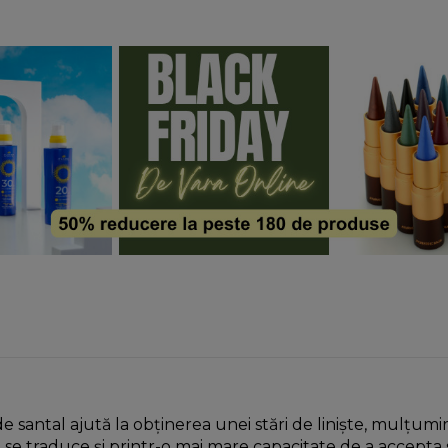
de santal ajută la obținerea unei stări de liniște, mulțumir
e se traduce și printr-o mai mare capacitate de a accept