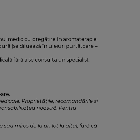
unui medic cu pregătire în aromaterapie.
pură (se diluează în uleiuri purtătoare –
cală fără a se consulta un specialist.
oare.
medicale. Proprietățile, recomandările și
sponsabilitatea noastră. Pentru
sau miros de la un lot la altul, fară că