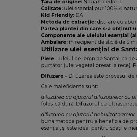
Țara de origine:
Noua Caledonie
Calitate:
ulei esențial pur 100% și natur
Kid Friendly:
DA
Metoda de extracție:
distilare cu abur
Partea plantei din care s-a obținut ul
Componente ale uleiului esențial (al
Ambalare:
în recipient de sticlă de 5 m
Utilizare ulei esențial de Sant
Piele
– uleiul de lemn de Santal, ca de a
purtător (ulei vegetal presat la rece). P
Difuzare
– Difuzarea este procesul de di
Cele mai eficiente sunt:
difuzarea cu ajutorul difuzoarelor cu u
folosi căldură. Difuzorul cu ultrasunete 
difuzarea cu ajutorul nebulizatoarelor
buna metoda pentru a beneficia de propr
esențial, și este ideal pentru spațiile mar