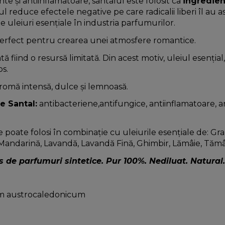
nte și antiinflamatoare, santalul este folosit ca
ingredien
lul reduce efectele negative pe care radicalii liberi îl au 
e uleiuri esențiale în industria parfumurilor.
perfect pentru crearea unei atmosfere romantice.
 fiind o resursă limitată. Din acest motiv, uleiul esențial,
os.
aromă intensă, dulce și lemnoasă.
de Santal:
antibacteriene,antifungice, antiinflamatoare, a
e poate folosi în combinație cu uleiurile esențiale de: Gr
 Mandarină, Lavandă, Lavandă Fină, Ghimbir, Lămâie, Tămâ
s de parfumuri sintetice. Pur 100%. Nediluat. Natural.
m austrocaledonicum