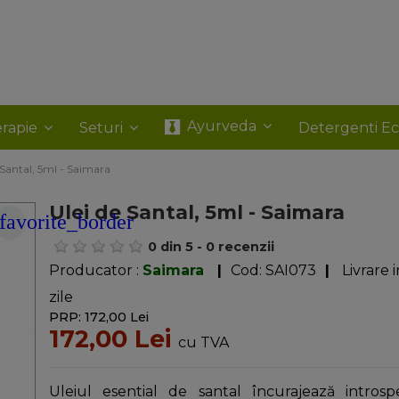
Ayurveda
rapie
Seturi
Detergenti E
 Santal, 5ml - Saimara
Ulei de Santal, 5ml - Saimara
favorite_border
0
din
5
-
0
recenzii
Producator :
Saimara
|
Cod:
SAI073
|
Livrare i
zile
PRP: 172,00 Lei
172,00 Lei
cu TVA
Uleiul esential de santal încurajează introspe