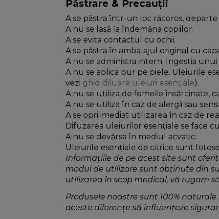
Păstrare & Precauții
A se păstra într-un loc răcoros, departe
A nu se lasă la îndemăna copiilor.
A se evita contactul cu ochii.
A se păstra în ambalajul original cu cap
A nu se administra intern. Ingestia unu
A nu se aplica pur pe piele. Uleiurile e
vezi
ghid diluare uleiuri esențiale
).
A nu se utiliza de femeile însărcinate, 
A nu se utiliza în caz de alergii sau sens
A se opri imediat utilizarea în caz de rea
Difuzarea uleiurilor esențiale se face 
A nu se devărsa în mediul acvatic.
Uleiurile esențiale de citrice sunt fotos
Informațiile de pe acest site sunt oferi
modul de utilizare sunt obținute din s
utilizarea în scop medical, vă rugam să
Produsele noastre sunt 100% naturale și
aceste diferențe să influențeze siguran