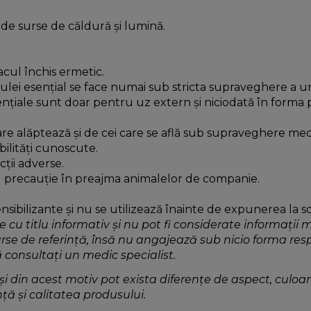
 de surse de căldură și lumină.
acul închis ermetic.
i ulei esențial se face numai sub stricta supraveghere a 
sențiale sunt doar pentru uz extern și niciodată în forma 
care alăptează și de cei care se află sub supraveghere medi
ibilități cunoscute.
cții adverse.
cu precauție în preajma animalelor de companie.
ensibilizante și nu se utilizează înainte de expunerea la s
te cu titlu informativ și nu pot fi considerate informații 
urse de referință, însă nu angajează sub nicio forma re
 consultați un medic specialist.
 din acest motiv pot exista diferențe de aspect, culoare 
ță și calitatea produsului.