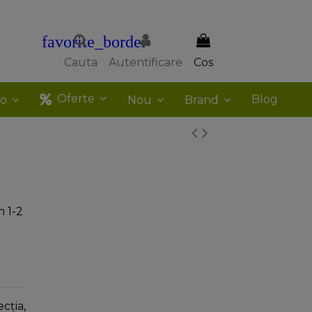
favorite_border
Cauta
Autentificare
Cos
Oferte
Blog
co
Nou
Brand
n 1-2
cţia,