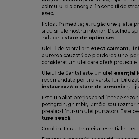
calmului și a energiei în condiții de stre
eșec.
Folosit în meditație, rugăciune și alte pr
și cu sinele nostru interior. Deschide spi
induce o
stare de optimism
.
Uleiul de santal are
efect calmant, lini
durerea cauzată de pierderea unei perso
considerat un ulei care oferă protecţie.
Uleiul de Santal este un
ulei esențial 
recomandate pentru vârsta lor. Difuzat
instaurează o stare de armonie
și aj
Este un aliat prețios când începe sezonul
petitgrain, ghimbir, lămâie, sau rozmarin
prealabil într-un ulei purtător). Este b
tuse seacă
.
Combinat cu alte uleiuri esențiale, gen