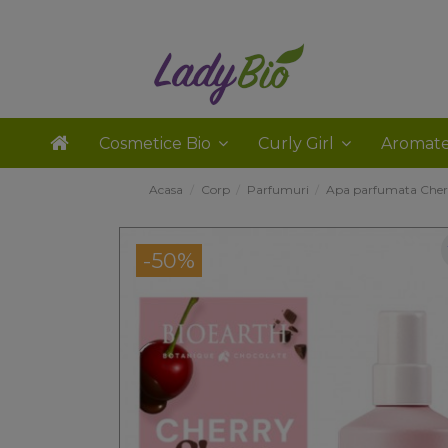
Cosmetice Bio
Curly Girl
Aromate
Acasa
Corp
Parfumuri
Apa parfumata Cherry
-50%