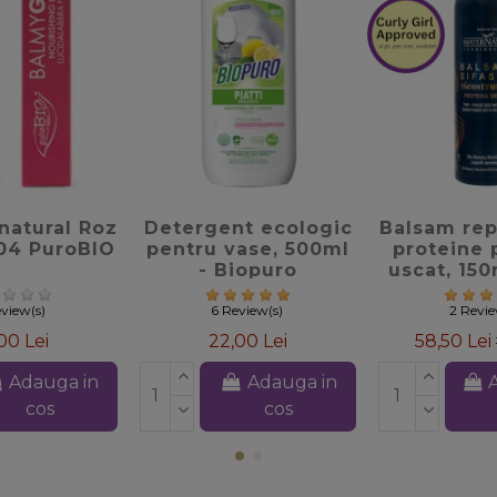
favorite_border
favorite_border
natural Roz
Detergent ecologic
Balsam rep
04 PuroBIO
pentru vase, 500ml
proteine 
- Biopuro
uscat, 15
Matern
view(s)
6 Review(s)
2 Revi
00 Lei
22,00 Lei
58,50 Lei
Adauga in
Adauga in
cos
cos