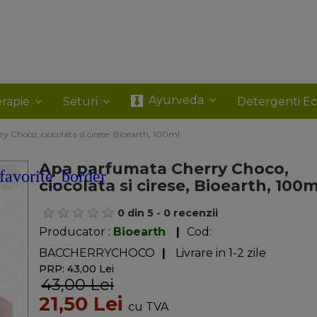
Ayurveda
rapie
Seturi
Detergenti E
 Choco, ciocolata si cirese, Bioearth, 100ml
Apa parfumata Cherry Choco,
favorite_border
ciocolata si cirese, Bioearth, 100m
0
din
5
-
0
recenzii
Producator :
Bioearth
|
Cod:
BACCHERRYCHOCO
|
Livrare in 1-2 zile
PRP: 43,00 Lei
43,00 Lei
21,50 Lei
cu TVA