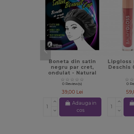
favorite_border
Boneta din satin
Lipgloss 
negru par cret,
Deschis 
ondulat - Natural
Hysteria
0 Review(s)
0 Re
39,00 Lei
59,
Adauga in
cos