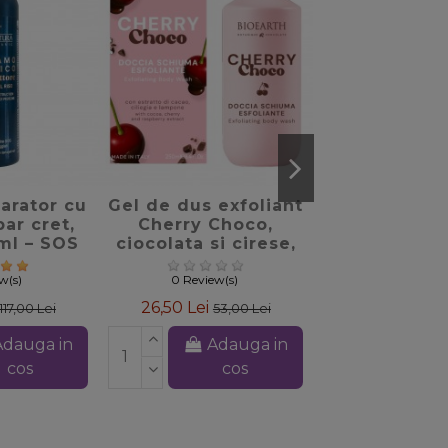
favorite_border
favorite_border
f
arator cu
Gel de dus exfoliant
Betisoa
par cret,
Cherry Choco,
parfumate 
0ml – SOS
ciocolata si cirese,
& Mir - M
atura
Bioearth, 250ml
ew(s)
0 Review(s)
0 Review(
26,50 Lei
25,00 L
117,00 Lei
53,00 Lei
Adauga in
Adauga in
Ada
cos
cos
c