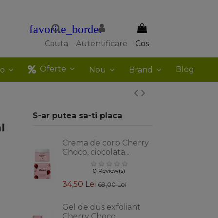
favorite_border
Cauta
Autentificare
Cos
Oferte
Blog
co
Nou
Brand
S-ar putea sa-ti placa
l
Crema de corp Cherry
Choco, ciocolata...
0 Review(s)
34,50 Lei
69,00 Lei
Gel de dus exfoliant
Cherry Choco,...