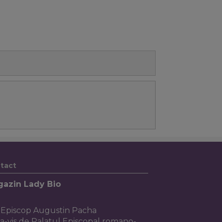
tact
azin Lady Bio
. Episcop Augustin Pacha
s-a-vis de Palatul Episcopal romano-