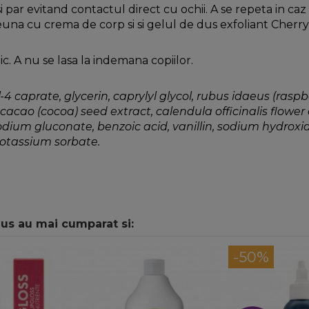
i par evitand contactul direct cu ochii. A se repeta in caz
euna cu crema de corp si si gelul de dus exfoliant Cherr
. A nu se lasa la indemana copiilor.
4 caprate, glycerin, caprylyl glycol, rubus idaeus (raspb
 cacao (cocoa) seed extract, calendula officinalis flower
sodium gluconate, benzoic acid, vanillin, sodium hydrox
 potassium sorbate.
dus au mai cumparat si:
-50%