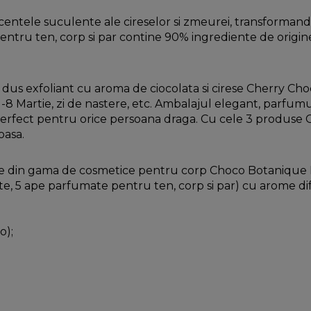
centele suculente ale cireselor si zmeurei, transformand
pentru ten, corp si par contine 90% ingrediente de origin
dus exfoliant cu aroma de ciocolata si cirese Cherry Ch
-8 Martie, zi de nastere, etc. Ambalajul elegant, parfumul
rfect pentru orice persoana draga. Cu cele 3 produse C
oasa.
e din gama de cosmetice pentru corp Choco Botanique B
te, 5 ape parfumate pentru ten, corp si par) cu arome dif
o);