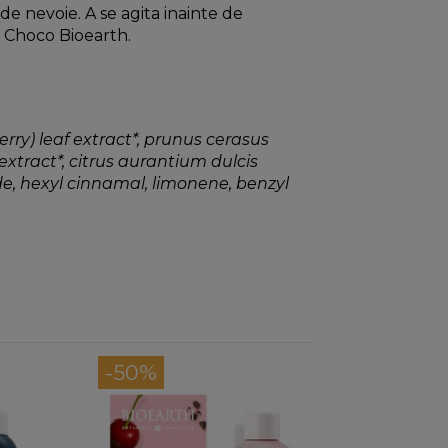
 de nevoie. A se agita inainte de
y Choco Bioearth.
erry) leaf extract*, prunus cerasus
 extract*, citrus aurantium dulcis
ide, hexyl cinnamal, limonene, benzyl
-50%