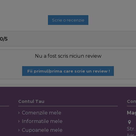
Scrie o recenzie
0
/
5
Nu a fost scris niciun review
Fii primul/prima care scrie un review !
Contul Tau
Con
Comenzile mele
Mag
Informatile mele
Str
Cupoanele mele
(vi