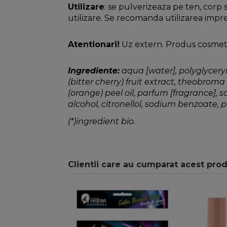
Utilizare
: se pulverizeaza pe ten, corp s
utilizare. Se recomanda utilizarea impr
Atentionari!
Uz extern. Produs cosmetic
Ingrediente:
aqua [water], polyglyceryl-
(bitter cherry) fruit extract, theobroma
(orange) peel oil, parfum [fragrance], 
alcohol, citronellol, sodium benzoate,
(*)ingredient bio.
Clientii care au cumparat acest pro