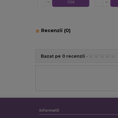
cos
Recenzii
(0)
Bazat pe
0
recenzii
-
Informatii