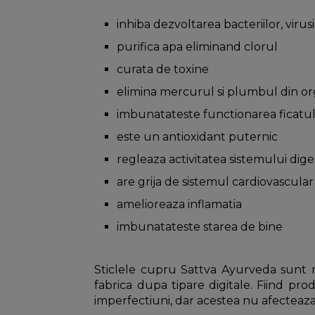
inhiba dezvoltarea bacteriilor, virusi
purifica apa eliminand clorul
curata de toxine
elimina mercurul si plumbul din o
imbunatateste functionarea ficatului,
este un antioxidant puternic
regleaza activitatea sistemului dige
are grija de sistemul cardiovascular
amelioreaza inflamatia
imbunatateste starea de bine
Sticlele cupru Sattva Ayurveda sunt r
fabrica dupa tipare digitale. Fiind p
imperfectiuni, dar acestea nu afecteaza i