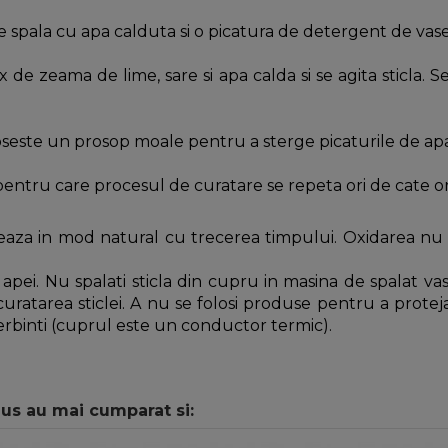
e spala cu apa calduta si o picatura de detergent de vase
 de zeama de lime, sare si apa calda si se agita sticla. 
seste un prosop moale pentru a sterge picaturile de apa 
entru care procesul de curatare se repeta ori de cate or
aza in mod natural cu trecerea timpului. Oxidarea nu a
 apei. Nu spalati sticla din cupru in masina de spalat va
u curatarea sticlei. A nu se folosi produse pentru a prote
fierbinti (cuprul este un conductor termic).
dus au mai cumparat si: