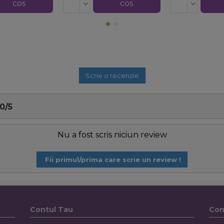
cos
cos
Scrie o recenzie
0
/
5
Nu a fost scris niciun review
Fii primul/prima care scrie un review !
Contul Tau
Con