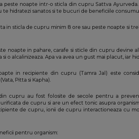
peste noapte intr-o sticla din cupru Sattva Ayurveda. U
ru te hidratezi sanatos si te bucuri de beneficiile consu
ata in sticla de cupru minim 8 ore sau peste noapte si t
noapte in pahare, carafe si sticle din cupru devine alca
si o alcalinizeaza. Apa va avea un gust mai placut, iar hi
apte in recipiente din cupru (Tamra Jal) este consid
Vata, Pitta si Kapha).
le din cupru au fost folosite de secole pentru a preve
urificata de cupru si are un efect tonic asupra organismul
ipiente de cupru, ionii de cupru interactioneaza cu mo
neficii pentru organism: