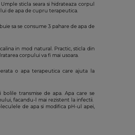
mple sticla seara si hidrateaza corpul
mului de apa de cupru terapeutica.
rebuie sa se consume 3 pahare de apa de
lina in mod natural. Practic, sticla din
dratarea corpului va fi mai usoara.
erata o apa terapeutica care ajuta la
ni bolile transmise de apa. Apa care se
ui, facandu-l mai rezistent la infectii.
leculele de apa si modifica pH-ul apei,