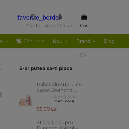
favorite_border
Cauta
Autentificare
Cos
Oferte
Blog
co
Nou
Brand
–
S-ar putea sa-ti placa
Pahar din cupru cu
capac Diamond,...
|
0 Review(s)
99,00 Lei
Sticla din cupru
Diamond, 650ml –...