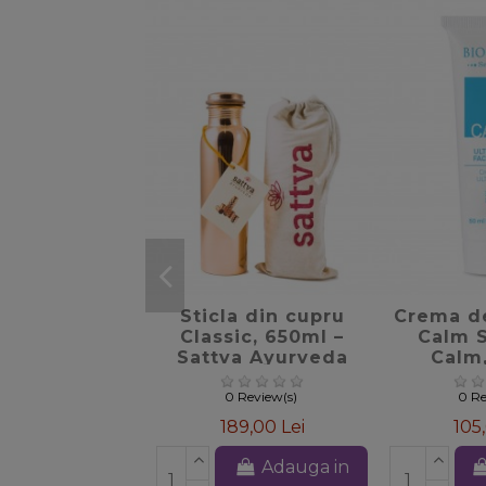
favorite_border
Sticla din cupru
Crema de
Classic, 650ml –
Calm S
Sattva Ayurveda
Calm,
Bio
0 Review(s)
0 Re
189,00 Lei
105
Adauga in