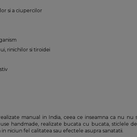
lor si a ciupercilor
rganism
 rinichilor si tiroidei
stiv
ealizate manual in India, ceea ce inseamna ca nu nu su
roduse handmade, realizate bucata cu bucata, sticlele d
n niciun fel calitatea sau efectele asupra sanatatii.