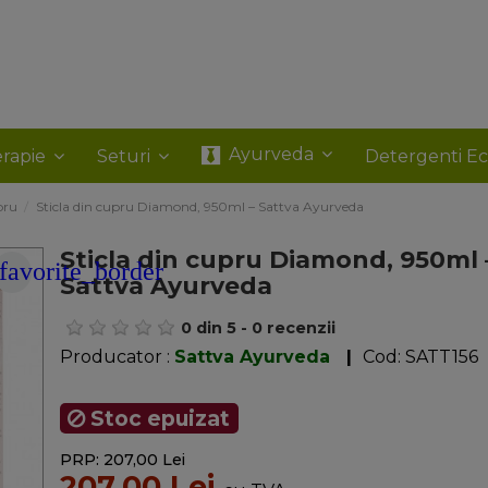
Ayurveda
rapie
Seturi
Detergenti E
pru
Sticla din cupru Diamond, 950ml – Sattva Ayurveda
Sticla din cupru Diamond, 950ml 
favorite_border
Sattva Ayurveda
0
din
5
-
0
recenzii
Producator :
Sattva Ayurveda
|
Cod:
SATT156
Stoc epuizat
PRP: 207,00 Lei
207,00 Lei