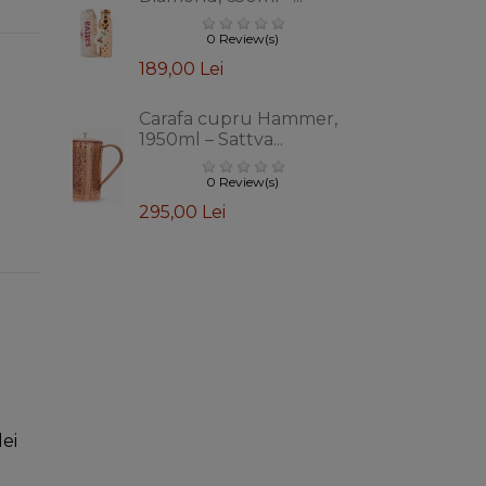
0 Review(s)
189,00 Lei
Carafa cupru Hammer,
1950ml – Sattva...
0 Review(s)
295,00 Lei
lei