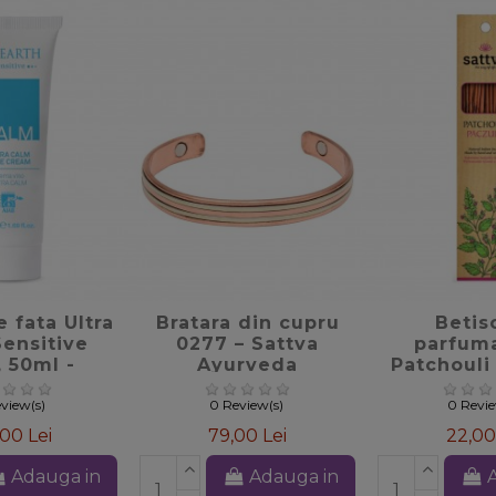
favorite_border
favorite_border
 fata Ultra
Bratara din cupru
Betis
ensitive
0277 – Sattva
parfum
 50ml -
Ayurveda
Patchouli
earth
Ayur
view(s)
0 Review(s)
0 Revi
,00 Lei
79,00 Lei
22,00
Adauga in
Adauga in