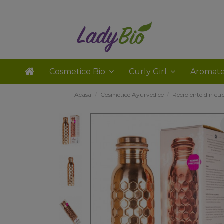
Cosmetice Bio
Curly Girl
Aromate
Acasa
Cosmetice Ayurvedice
Recipiente din cu