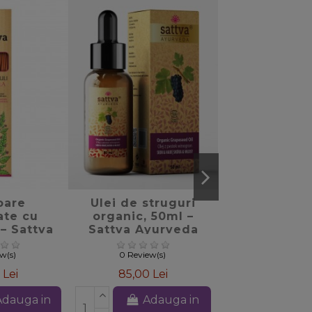
Stoc epu
favorite_border
favorite_border
f
oare
Ulei de struguri
Carafa c
ate cu
organic, 50ml –
Hammer, 12
 – Sattva
Sattva Ayurveda
Sattva Ayu
veda
ew(s)
0 Review(s)
0 Review(
 Lei
85,00 Lei
255,00 L
Adauga in
Adauga in