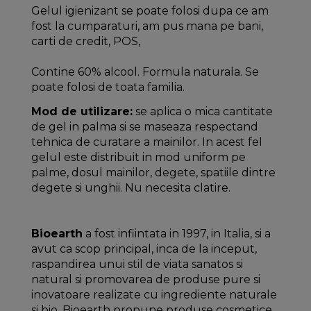
Gelul igienizant se poate folosi dupa ce am
fost la cumparaturi, am pus mana pe bani,
carti de credit, POS,
Contine 60% alcool. Formula naturala. Se
poate folosi de toata familia.
Mod de utilizare:
se aplica o mica cantitate
de gel in palma si se maseaza respectand
tehnica de curatare a mainilor. In acest fel
gelul este distribuit in mod uniform pe
palme, dosul mainilor, degete, spatiile dintre
degete si unghii. Nu necesita clatire.
Bioearth
a fost infiintata in 1997, in Italia, si a
avut ca scop principal, inca de la inceput,
raspandirea unui stil de viata sanatos si
natural si promovarea de produse pure si
inovatoare realizate cu ingrediente naturale
si bio. Bioearth propune produse cosmetice