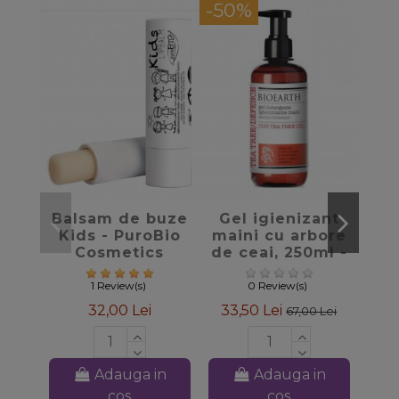
-50%
favorite_border
favorite_border
Balsam de buze
Gel igienizant
U
Kids - PuroBio
maini cu arbore
an
Cosmetics
de ceai, 250ml -
5
Bioearth
1 Review(s)
0 Review(s)
32,00 Lei
33,50 Lei
67,00 Lei
Adauga in
Adauga in
cos
cos