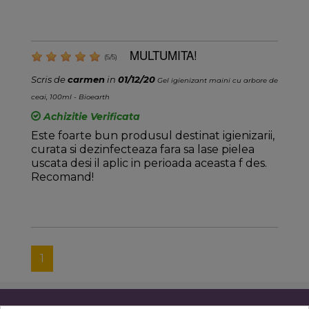
MULTUMITA!
(
5
/
5
)
Scris de
carmen
in
01/12/20
Gel igienizant maini cu arbore de
ceai, 100ml - Bioearth
Achizitie Verificata
Este foarte bun produsul destinat igienizarii,
curata si dezinfecteaza fara sa lase pielea
uscata desi il aplic in perioada aceasta f des.
Recomand!
1