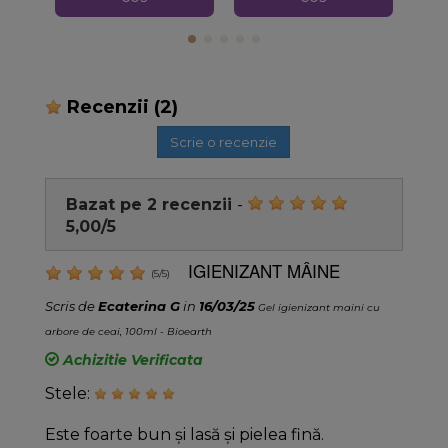
Recenzii
(2)
Scrie o recenzie
Bazat pe
2
recenzii
-
5,00
/
5
IGIENIZANT MÂINE
(
5
/
5
)
Scris de
Ecaterina G
in
16/03/25
Gel igienizant maini cu
arbore de ceai, 100ml - Bioearth
Achizitie Verificata
Stele:
Este foarte bun și lasă și pielea fină.