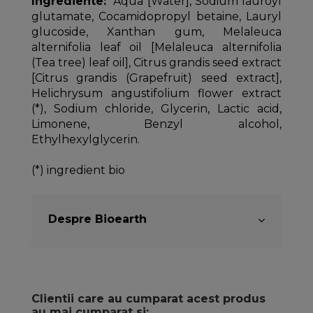
Ingrediente:
Aqua [Water], Sodium lauroyl
glutamate, Cocamidopropyl betaine, Lauryl
glucoside, Xanthan gum, Melaleuca
alternifolia leaf oil [Melaleuca alternifolia
(Tea tree) leaf oil], Citrus grandis seed extract
[Citrus grandis (Grapefruit) seed extract],
Helichrysum angustifolium flower extract
(*), Sodium chloride, Glycerin, Lactic acid,
Limonene, Benzyl alcohol,
Ethylhexylglycerin.
(*) ingredient bio
Despre Bioearth
Clientii care au cumparat acest produs
au mai cumparat si: