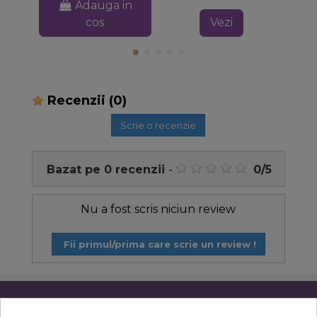
Adauga in
cos
Vezi
Recenzii
(0)
Scrie o recenzie
Bazat pe
0
recenzii
-
0
/
5
Nu a fost scris niciun review
Fii primul/prima care scrie un review !
Informatii