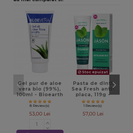
Stoc epuizat
favorite_border
favorite_border
Gel pur de aloe
Pasta de dinti
C
vera bio (99%),
Sea Fresh anti-
tr
100ml - Bioearth
placa, 119g -
pig
Jason
10
8 Review(s)
1 Review(s)
53,00 Lei
57,00 Lei